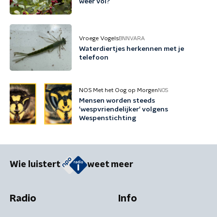
weer vol?
Vroege Vogels
BNNVARA
Waterdiertjes herkennen met je
telefoon
NOS Met het Oog op Morgen
NOS
Mensen worden steeds
'wespvriendelijker' volgens
Wespenstichting
Wie luistert
weet meer
Radio
Info