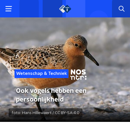
Wetenschap & Techniek
Ook vogels hebben een
persoonlijkheid
foto:
Hans Hillewaert / CC BY-SA 4.0