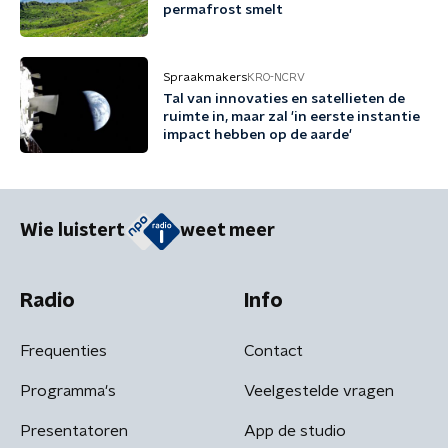
permafrost smelt
Spraakmakers
KRO-NCRV
Tal van innovaties en satellieten de
ruimte in, maar zal 'in eerste instantie
impact hebben op de aarde'
Wie luistert
weet meer
Radio
Info
Frequenties
Contact
Programma's
Veelgestelde vragen
Presentatoren
App de studio