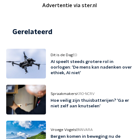
Advertentie via ster.nl
Gerelateerd
Dit is de Dag
EO
AI speelt steeds grotere rol in
oorlogen: 'De mens kan nadenken over
ethiek, AI niet'
Spraakmakers
KRO-NCRV
Hoe veilig zijn thuisbatterijen? 'Ga er
niet zelf aan knutselen'
Vroege Vogels
BNNVARA
Bergen komen in beweging nu de