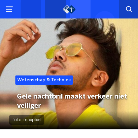
Wetenschap & Techniek
Gele nachtbril maakt verkeer niet
veiliger
foto:
maxpixel