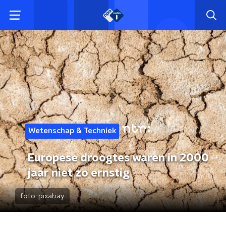
Wetenschap & Techniek
Europese droogtes waren in 2000
jaar niet zo ernstig
foto:
pixabay