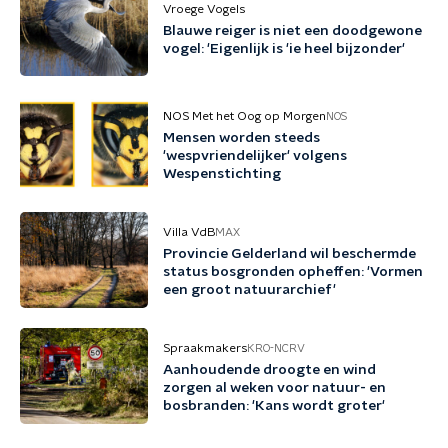
Vroege Vogels
Blauwe reiger is niet een doodgewone
vogel: 'Eigenlijk is 'ie heel bijzonder'
NOS Met het Oog op Morgen
NOS
Mensen worden steeds
'wespvriendelijker' volgens
Wespenstichting
Villa VdB
MAX
Provincie Gelderland wil beschermde
status bosgronden opheffen: 'Vormen
een groot natuurarchief'
Spraakmakers
KRO-NCRV
Aanhoudende droogte en wind
zorgen al weken voor natuur- en
bosbranden: 'Kans wordt groter'