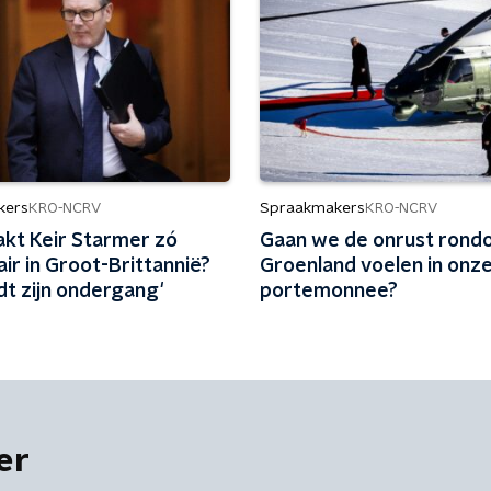
kers
Spraakmakers
KRO-NCRV
KRO-NCRV
kt Keir Starmer zó
Gaan we de onrust rond
ir in Groot-Brittannië?
Groenland voelen in onz
dt zijn ondergang'
portemonnee?
er