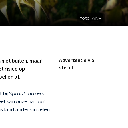
foto:
ANP
Advertentie via
niet buiten, maar
ster.nl
t risico op
ellen af.
 bij
Spraakmakers
.
eel kan onze natuur
s land anders indelen