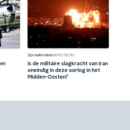
Spraakmakers
KRO-NCRV
om
Is de militaire slagkracht van Iran
e
oneindig in deze oorlog in het
Midden-Oosten?