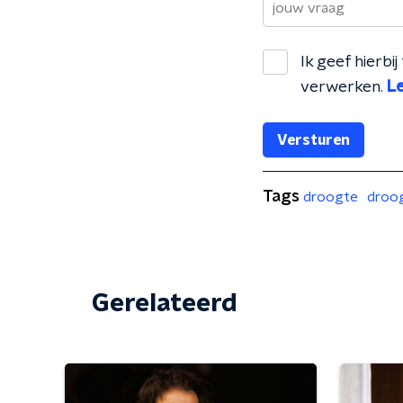
Ik geef hierb
verwerken.
Le
Versturen
Tags
droogte
droo
Gerelateerd