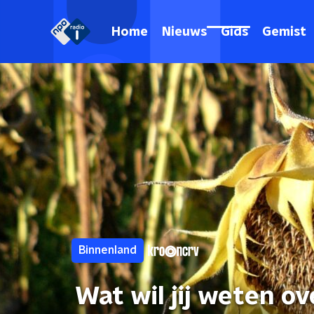
Home
Nieuws
Gids
Gemist
Binnenland
Wat wil jij weten o