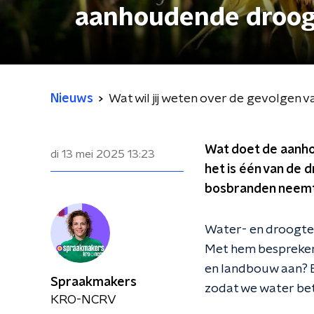
aanhoudende droog
Nieuws
Wat wil jij weten over de gevolgen
Wat doet de aanho
di 13 mei 2025
13:23
het is één van de 
bosbranden neemt t
Water- en droogte
Met hem bespreken 
en landbouw aan? E
Spraakmakers
zodat we water be
KRO-NCRV