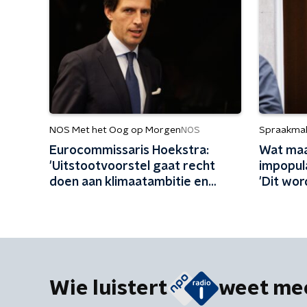
NOS Met het Oog op Morgen
Spraakma
NOS
Eurocommissaris Hoekstra:
Wat maa
'Uitstootvoorstel gaat recht
impopula
doen aan klimaatambitie en
'Dit wor
impuls geven aan bedrijfsleven'
Wie luistert
weet me