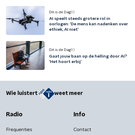
Dit is de Dag
EO
AI speelt steeds grotere rol in
oorlogen: 'De mens kan nadenken over
ethiek, AI niet'
Dit is de Dag
EO
Gaat jouw baan op de helling door AI?
'Het hoort erbij'
Wie luistert
weet meer
Radio
Info
Frequenties
Contact