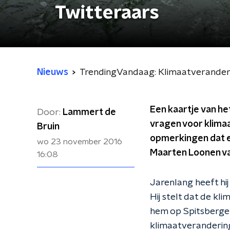
Twitteraars
Nieuws
TrendingVandaag: Klimaatveranderi
Een kaartje van he
Door:
Lammert de
vragen voor klimaa
Bruin
opmerkingen dat e
wo 23 november 2016
Maarten Loonen van
16:08
Jarenlang heeft hi
Hij stelt dat de kl
hem op Spitsbergen
klimaatverandering.