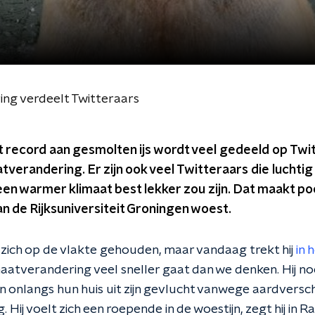
ng verdeelt Twitteraars
t record aan gesmolten ijs wordt veel gedeeld op Twi
tverandering. Er zijn ook veel Twitteraars die luchti
en warmer klimaat best lekker zou zijn. Dat maakt p
 de Rijksuniversiteit Groningen woest.
j zich op de vlakte gehouden, maar vandaag trekt hij
in 
imaatverandering veel sneller gaat dan we denken. Hij n
 onlangs hun huis uit zijn gevlucht vanwege aardversc
 Hij voelt zich een roepende in de woestijn, zegt hij in