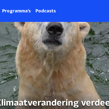
Programma's
Podcasts
limaatverandering verdee