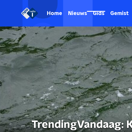
Home
Nieuws
Gids
Gemist
TrendingVandaag: K