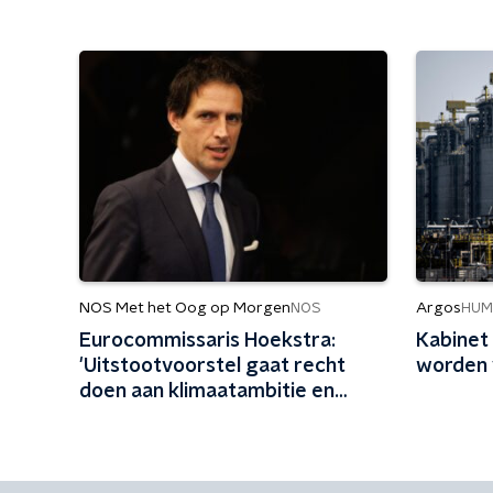
NOS Met het Oog op Morgen
Argos
NOS
HUM
Eurocommissaris Hoekstra:
Kabinet 
'Uitstootvoorstel gaat recht
worden 
doen aan klimaatambitie en
impuls geven aan bedrijfsleven'