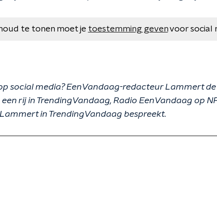
houd te tonen moet je
toestemming geven
voor social 
g op social media? EenVandaag-redacteur Lammert de 
p een rij in TrendingVandaag, Radio EenVandaag op NPO
ie Lammert in TrendingVandaag bespreekt.