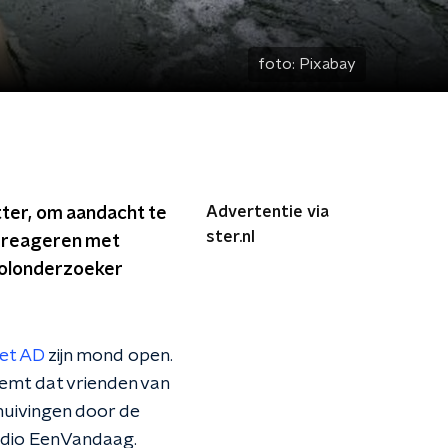
foto:
Pixabay
Advertentie via
tter, om aandacht te
ster.nl
g reageren met
oolonderzoeker
het AD
zijn mond open.
oemt dat vrienden van
huivingen door de
 Radio EenVandaag.