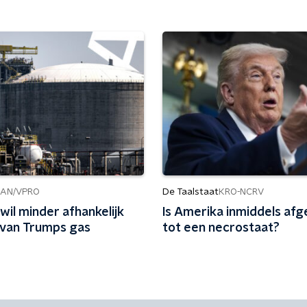
De Taalstaat
AN/VPRO
KRO-NCRV
wil minder afhankelijk
Is Amerika inmiddels af
van Trumps gas
tot een necrostaat?