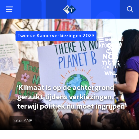
Tweede Kamerverkiezingen 2023
'Klimaat is op de achtergrond
geraakt tijdens verkiezingen,
terwijl politiek nu moet ingrijpen'
foto:
ANP