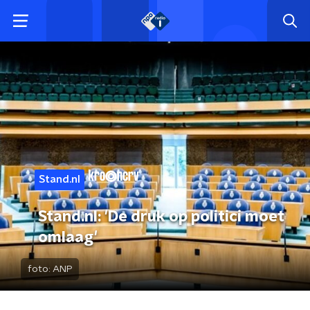
Stand.nl
Stand.nl: 'De druk op politici moet
omlaag'
foto:
ANP