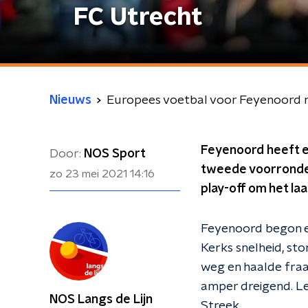
FC Utrecht
Nieuws
Europees voetbal voor Feyenoord 
Feyenoord heeft e
Door:
NOS Sport
tweede voorronde 
zo 23 mei 2021
14:16
play-off om het la
Feyenoord begon en
Kerks snelheid, sto
weg en haalde fraa
amper dreigend. L
NOS Langs de Lijn
Streek.