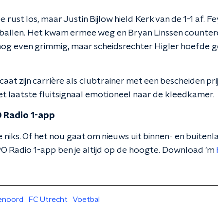
rust los, maar Justin Bijlow hield Kerk van de 1-1 af. F
tballen. Het kwam ermee weg en Bryan Linssen counterd
nog even grimmig, maar scheidsrechter Higler hoefde g
aat zijn carrière als clubtrainer met een bescheiden pri
et laatste fluitsignaal emotioneel naar de kleedkamer.
 Radio 1-app
 niks. Of het nou gaat om nieuws uit binnen- en buitenla
O Radio 1-app ben je altijd op de hoogte. Download 'm
enoord
FC Utrecht
Voetbal