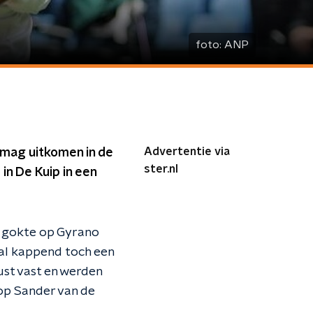
foto:
ANP
Advertentie via
 mag uitkomen in de
ster.nl
n De Kuip in een
t gokte op Gyrano
d al kappend toch een
ust vast en werden
op Sander van de