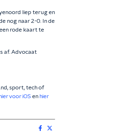
eyenoord liep terug en
e nog naar 2-0. In de
een rode kaart te
js af. Advocaat
nd, sport, tech of
hier voor iOS
en
hier