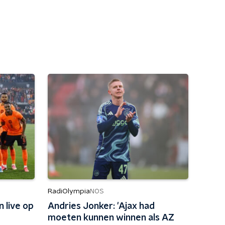
RadiOlympia
NOS
 live op
Andries Jonker: 'Ajax had
moeten kunnen winnen als AZ