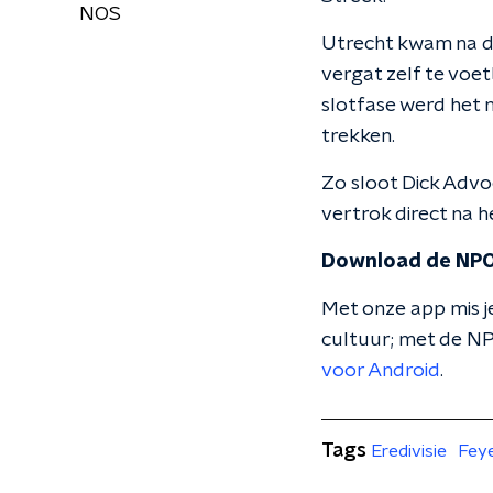
NOS
Utrecht kwam na de 
vergat zelf te voe
slotfase werd het 
trekken.
Zo sloot Dick Advoc
vertrok direct na h
Download de NPO
Met onze app mis je
cultuur; met de NP
voor Android
.
Tags
Eredivisie
Fey