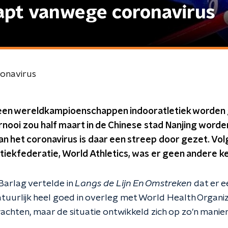
apt vanwege coronavirus
onavirus
r geen wereldkampioenschappen indooratletiek worden
rnooi zou half maart in de Chinese stad Nanjing wor
an het coronavirus is daar een streep door gezet. Vo
etiekfederatie, World Athletics, was er geen andere k
Barlag vertelde in
Langs de Lijn En Omstreken
dat er e
natuurlijk heel goed in overleg met World Health Organi
chten, maar de situatie ontwikkeld zich op zo'n manier d