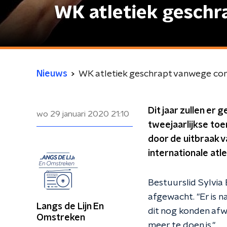
WK atletiek geschr
Nieuws
WK atletiek geschrapt vanwege cor
Dit jaar zullen e
wo 29 januari 2020
21:10
tweejaarlijkse toe
door de uitbraak v
internationale atl
Bestuurslid Sylvia 
afgewacht. "Er is 
Langs de Lijn En
dit nog konden afwa
Omstreken
meer te doen is."