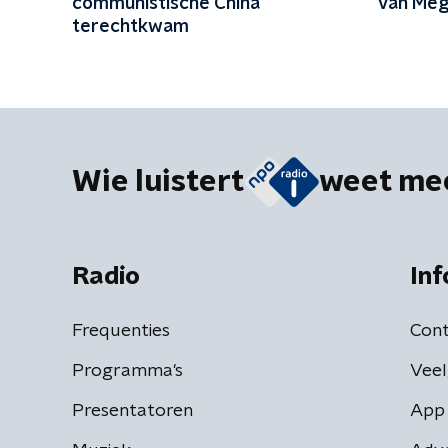
communistische China
van Meg
terechtkwam
Wie luistert
weet me
Radio
Inf
Frequenties
Cont
Programma's
Veel
Presentatoren
App 