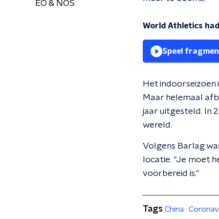
EO & NOS
World Athletics ha
Speel fragmen
Het indoorseizoen 
Maar helemaal afbl
jaar uitgesteld. In
wereld.
Volgens Barlag was
locatie. "Je moet h
voorbereid is."
Tags
China
Coronav