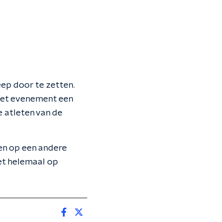
ep door te zetten.
 het evenement een
e atleten van de
den op een andere
iet helemaal op