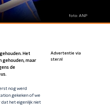
foto:
ANP
Advertentie via
 gehouden. Het
ster.nl
den gehouden, maar
lgens de
eus.
erst nog werd
zation gekeken of we
at het eigenlijk niet