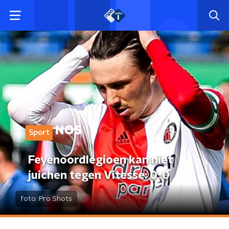
Sport
Feyenoordlegioen kan niet
juichen tegen Vitesse: 0-0
foto:
Pro Shots