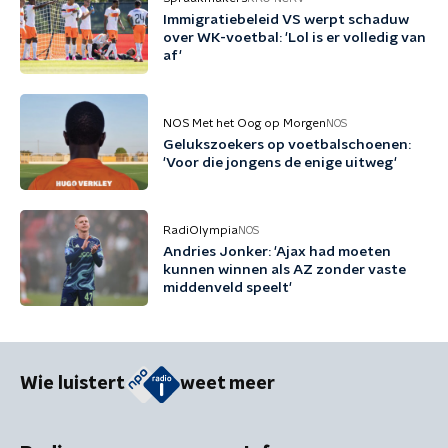
Immigratiebeleid VS werpt schaduw
over WK-voetbal: 'Lol is er volledig van
af'
NOS Met het Oog op Morgen
NOS
Gelukszoekers op voetbalschoenen:
'Voor die jongens de enige uitweg'
RadiOlympia
NOS
Andries Jonker: 'Ajax had moeten
kunnen winnen als AZ zonder vaste
middenveld speelt'
Wie luistert
weet meer