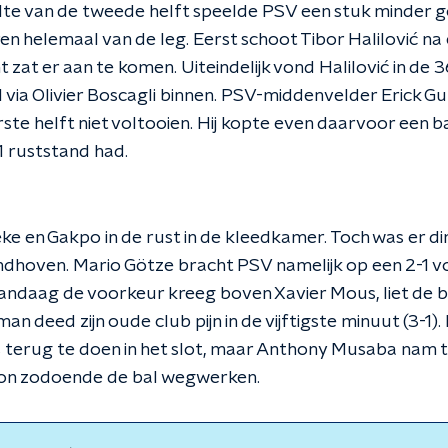
te van de tweede helft speelde PSV een stuk minder g
n helemaal van de leg. Eerst schoot Tibor Halilović na
 zat er aan te komen. Uiteindelijk vond Halilović in de 
el via Olivier Boscagli binnen. PSV-middenvelder Erick 
ste helft niet voltooien. Hij kopte even daarvoor een bal
-1 ruststand had.
e en Gakpo in de rust in de kleedkamer. Toch was er di
Eindhoven. Mario Götze bracht PSV namelijk op een 2-1 
vandaag de voorkeur kreeg boven Xavier Mous, liet de 
an deed zijn oude club pijn in de vijftigste minuut (3-1
terug te doen in het slot, maar Anthony Musaba nam te v
on zodoende de bal wegwerken.