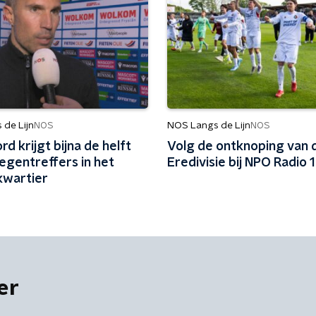
de Lijn
NOS Langs de Lijn
NOS
NOS
d krijgt bijna de helft
Volg de ontknoping van 
egentreffers in het
Eredivisie bij NPO Radio 1
kwartier
er