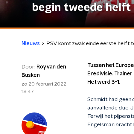
begin tweede helft
Nieuws
PSV komt zwak einde eerste helft t
Tussen het Europe
Door:
Roy van den
Eredivisie. Traine
Busken
Het werd 3-1.
zo 20 februari 2022
18:47
Schmidt had geen 
aanvallende duo. J
Terwijl het pijpen
Engelsman bracht P