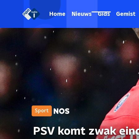
Home
Nieuws
Gids
Gemist
Sport
PSV komt zwak eind