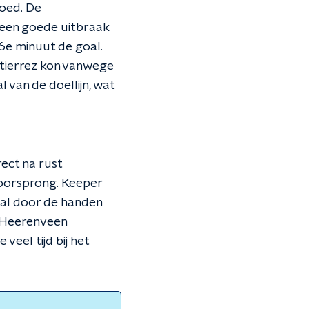
oed. De
 een goede uitbraak
36e minuut de goal.
Gutierrez kon vanwege
 van de doellijn, wat
rect na rust
voorsprong. Keeper
bal door de handen
). Heerenveen
eel tijd bij het