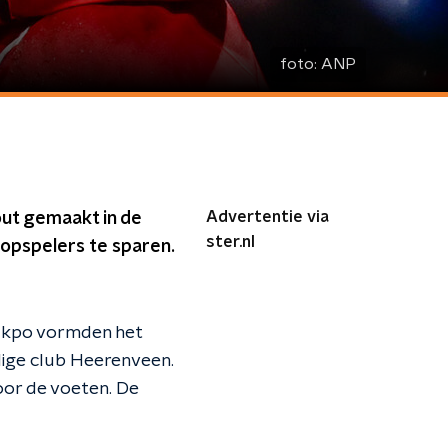
foto:
ANP
Advertentie via
out gemaakt in de
ster.nl
topspelers te sparen.
Gakpo vormden het
lige club Heerenveen.
oor de voeten. De