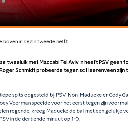
e boven in begin tweede helft
se tweeluik met Maccabi Tel Aviv in heeft PSV geen f
r Roger Schmidt probeerde tegen sc Heerenveen zijn 
diepe spits opgesteld bij PSV. Noni Madueke en Cody 
oey Veerman speelde voor het eerst tegen zijn voorma
stelen regende, kreeg Madueke de bal met een gelukje v
SV in de dertiende minuut op 1-0.