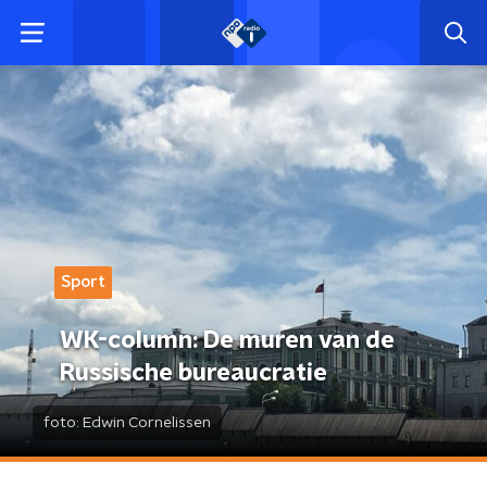
Sport
WK-column: De muren van de
Russische bureaucratie
foto:
Edwin Cornelissen