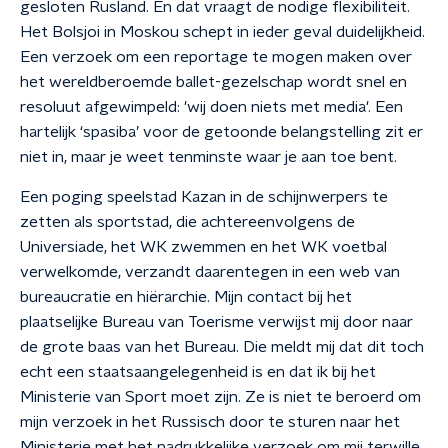
gesloten Rusland. En dat vraagt de nodige flexibiliteit.
Het Bolsjoi in Moskou schept in ieder geval duidelijkheid.
Een verzoek om een reportage te mogen maken over
het wereldberoemde ballet-gezelschap wordt snel en
resoluut afgewimpeld: 'wij doen niets met media'. Een
hartelijk ‘spasiba’ voor de getoonde belangstelling zit er
niet in, maar je weet tenminste waar je aan toe bent.
Een poging speelstad Kazan in de schijnwerpers te
zetten als sportstad, die achtereenvolgens de
Universiade, het WK zwemmen en het WK voetbal
verwelkomde, verzandt daarentegen in een web van
bureaucratie en hiërarchie. Mijn contact bij het
plaatselijke Bureau van Toerisme verwijst mij door naar
de grote baas van het Bureau. Die meldt mij dat dit toch
echt een staatsaangelegenheid is en dat ik bij het
Ministerie van Sport moet zijn. Ze is niet te beroerd om
mijn verzoek in het Russisch door te sturen naar het
Ministerie met het nadrukkelijke verzoek om mij terwille