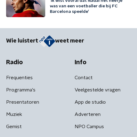
'Ik wist vooral dat Nadal het neefje
was van een voetballer die bij FC
Barcelona speelde'
Wie luistert
weet meer
Radio
Info
Frequenties
Contact
Programma's
Veelgestelde vragen
Presentatoren
App de studio
Muziek
Adverteren
Gemist
NPO Campus