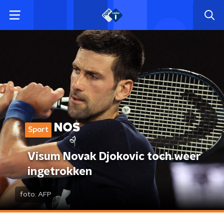
Sport
Visum Novak Djokovic toch weer
ingetrokken
foto:
AFP