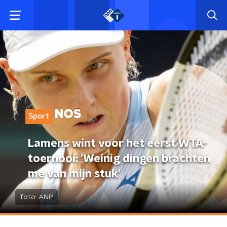
Sport
Lamens wint voor het eerst WTA-
toernooi: 'Weinig dingen brachten
me van mijn stuk'
foto:
ANP