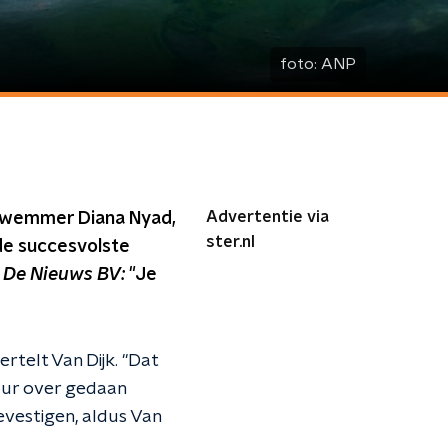
foto:
ANP
Advertentie via
zwemmer Diana Nyad,
ster.nl
 de succesvolste
n
De Nieuws BV:
"Je
rtelt Van Dijk. "Dat
 uur over gedaan
evestigen, aldus Van