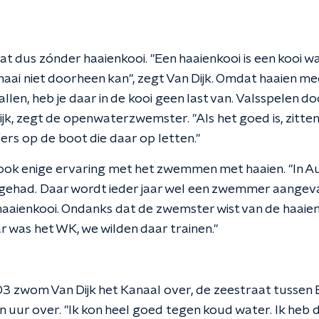
t dus zónder haaienkooi. "Een haaienkooi is een kooi wa
aai niet doorheen kan", zegt Van Dijk. Omdat haaien me
allen, heb je daar in de kooi geen last van. Valsspelen do
jk, zegt de openwaterzwemster. "Als het goed is, zitten 
ers op de boot die daar op letten."
 ook enige ervaring met het zwemmen met haaien. "In Aus
gehad. Daar wordt ieder jaar wel een zwemmer aangevall
aaienkooi. Ondanks dat de zwemster wist van de haaien,
r was het WK, we wilden daar trainen."
 zwom Van Dijk het Kanaal over, de zeestraat tussen E
uur over. "Ik kon heel goed tegen koud water. Ik heb d