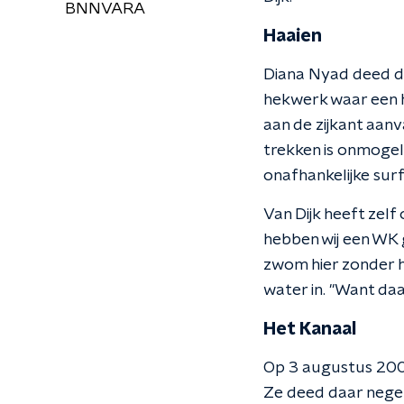
BNNVARA
Haaien
Diana Nyad deed da
hekwerk waar een h
aan de zijkant aanv
trekken is onmogeli
onafhankelijke surf
Van Dijk heeft zelf
hebben wij een WK 
zwom hier zonder h
water in. "Want daa
Het Kanaal
Op 3 augustus 2003
Ze deed daar negen 