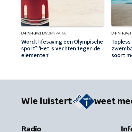
De Nieuws BV
De Nieuws
BNNVARA
Wordt lifesaving een Olympische
Topless
sport? 'Het is vechten tegen de
zwembade
elementen'
soort m
Wie luistert
weet me
Radio
Inf