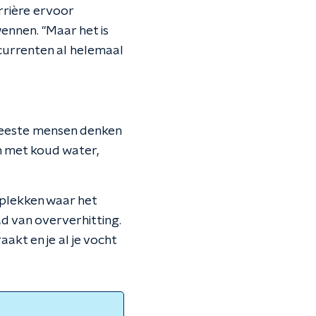
arrière ervoor
ennen. "Maar het is
oncurrenten al helemaal
meeste mensen denken
en met koud water,
 plekken waar het
ad van oververhitting.
akt en je al je vocht