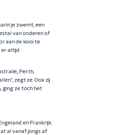
arin je zwemt, een
estal van onderen of
or aan de kooi te
er altijd
tralië, Perth,
en", zegt ze. Ook zij
 ging ze toch het
ngeland en Frankrijk.
at al vanaf jongs af