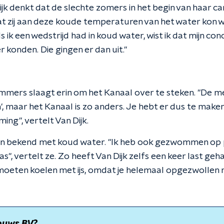
Dijk denkt dat de slechte zomers in het begin van haar c
 zij aan deze koude temperaturen van het water kon w
s ik een wedstrijd had in koud water, wist ik dat mijn c
r konden. Die gingen er dan uit."
mmers slaagt erin om het Kanaal over te steken. "De 
n', maar het Kanaal is zo anders. Je hebt er dus te mak
ng", vertelt Van Dijk.
lleen bekend met koud water. "Ik heb ook gezwommen op
", vertelt ze. Zo heeft Van Dijk zelfs een keer last geh
moeten koelen met ijs, omdat je helemaal opgezwollen ra