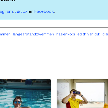
euws BV
?
tagram
,
TikTok
en
Facebook
.
emmen
langeafstandzwemmen
haaienkooi
edith van dijk
di