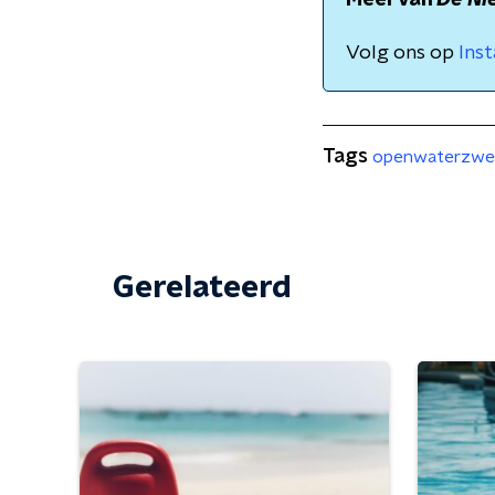
Meer van
De Ni
Volg ons op
Ins
Tags
openwaterzw
Gerelateerd