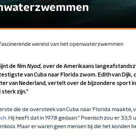
penwaterzwemmen
e fascinerende wereld van het openwaterzwemmen
jnt de film
Nyad
, over de Amerikaans langeafstands
zestigste van Cuba naar Florida zwom. Edith van Dijk,
 van Nederland, vertelt over de bijzondere sport i
sterk zijn."
rste die de oversteek van Cuba naar Florida maakte, ve
sch
. Hij heeft dat in 1978 gedaan." Poenisch zou er 33,5
ienkooi. Maar er waren geen mensen bij die het konden b