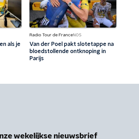
Radio Tour de France
NOS
en als je
Van der Poel pakt slotetappe na
bloedstollende ontknoping in
Parijs
nze wekelijkse nieuwsbrief