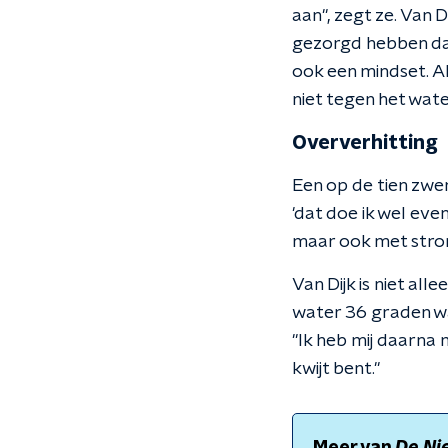
aan", zegt ze. Van 
gezorgd hebben dat
ook een mindset. Al
niet tegen het wate
Oververhitting
Een op de tien zwe
'dat doe ik wel eve
maar ook met stromi
Van Dijk is niet a
water 36 graden was
"Ik heb mij daarna 
kwijt bent."