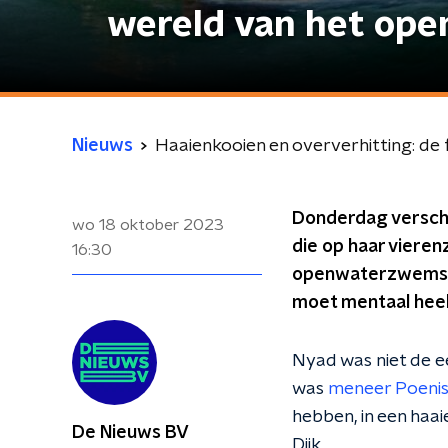
wereld van het o
Nieuws
Haaienkooien en oververhitting: d
Donderdag verschi
wo 18 oktober 2023
die op haar vieren
16:30
openwaterzwemster
moet mentaal heel 
Nyad was niet de ee
was
meneer Poeni
hebben, in een haa
De Nieuws BV
Dijk.