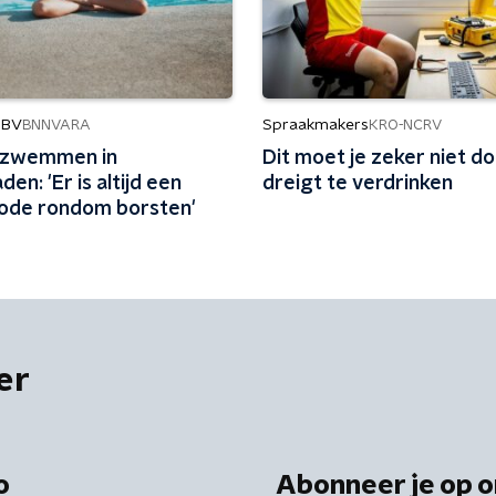
 BV
Spraakmakers
BNNVARA
KRO-NCRV
 zwemmen in
Dit moet je zeker niet do
n: 'Er is altijd een
dreigt te verdrinken
ode rondom borsten'
er
o
Abonneer je op o