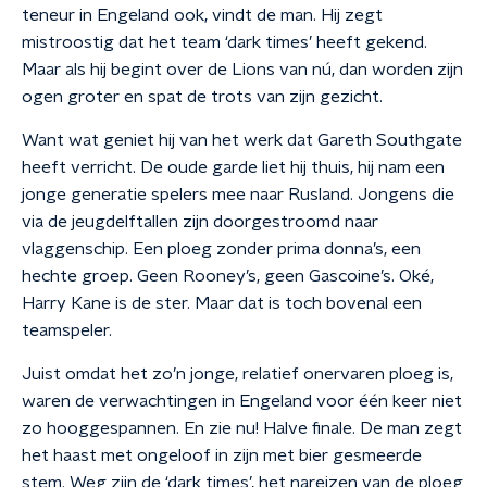
teneur in Engeland ook, vindt de man. Hij zegt
mistroostig dat het team ‘dark times’ heeft gekend.
Maar als hij begint over de Lions van nú, dan worden zijn
ogen groter en spat de trots van zijn gezicht.
Want wat geniet hij van het werk dat Gareth Southgate
heeft verricht. De oude garde liet hij thuis, hij nam een
jonge generatie spelers mee naar Rusland. Jongens die
via de jeugdelftallen zijn doorgestroomd naar
vlaggenschip. Een ploeg zonder prima donna’s, een
hechte groep. Geen Rooney’s, geen Gascoine’s. Oké,
Harry Kane is de ster. Maar dat is toch bovenal een
teamspeler.
Juist omdat het zo’n jonge, relatief onervaren ploeg is,
waren de verwachtingen in Engeland voor één keer niet
zo hooggespannen. En zie nu! Halve finale. De man zegt
het haast met ongeloof in zijn met bier gesmeerde
stem. Weg zijn de ‘dark times’, het nareizen van de ploeg