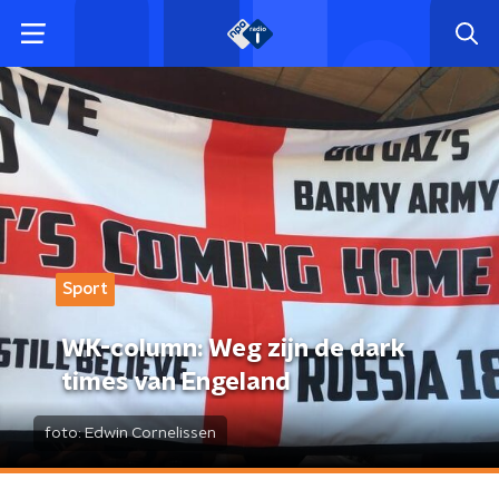
Sport
WK-column: Weg zijn de dark
times van Engeland
foto:
Edwin Cornelissen