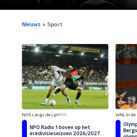
Nieuws
Sport
NOS Langs de Lijn
WNL In de 
NOS
Olymp
NPO Radio 1 boven op het
Bergs
eredivisieseizoen 2026/2027
olymp