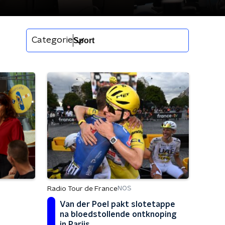
Categorie
Radio Tour de France
NOS
Van der Poel pakt slotetappe
na bloedstollende ontknoping
in Parijs