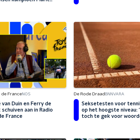
eester: 'Mijn jeugd uit
tsen en zeilen'
 de France
De Rode Draad
NOS
BNNVARA
 van Duin en Ferry de
Seksetesten voor tenni
 schuiven aan in Radio
op het hoogste niveau: '
de France
toch te gek voor woord