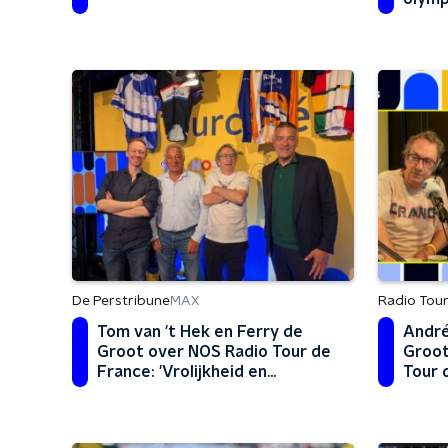
Bouwm
schaa
De Perstribune
Radio Tour
MAX
Tom van 't Hek en Ferry de
André
Groot over NOS Radio Tour de
Groot
France: 'Vrolijkheid en
Tour 
professionaliteit kunnen prima
samengaan'