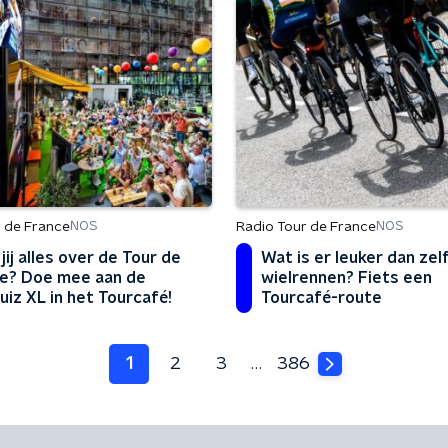
 de France
Radio Tour de France
NOS
NOS
jij alles over de Tour de
Wat is er leuker dan zel
e? Doe mee aan de
wielrennen? Fiets een
uiz XL in het Tourcafé!
Tourcafé-route
1
2
3
…
386