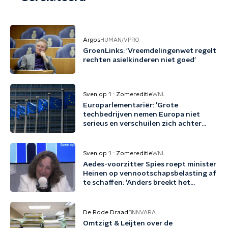
Argos
HUMAN/VPRO
GroenLinks: 'Vreemdelingenwet regelt
rechten asielkinderen niet goed'
Sven op 1 - Zomereditie
WNL
Europarlementariër: 'Grote
techbedrijven nemen Europa niet
serieus en verschuilen zich achter
Trump'
Sven op 1 - Zomereditie
WNL
Aedes-voorzitter Spies roept minister
Heinen op vennootschapsbelasting af
te schaffen: 'Anders breekt het
kabinet een belofte'
De Rode Draad
BNNVARA
Omtzigt & Leijten over de