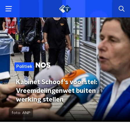
Politiek
Kabinet Schoof's voorstel:
Vreemdelingenwet buiten
werking stellen
foto:
ANP