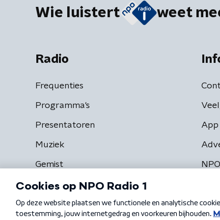
Wie luistert
weet me
Radio
Inf
Frequenties
Cont
Programma's
Veel
Presentatoren
App 
Muziek
Adv
Gemist
NPO
Algemene voorwaarden
Privacybeleid