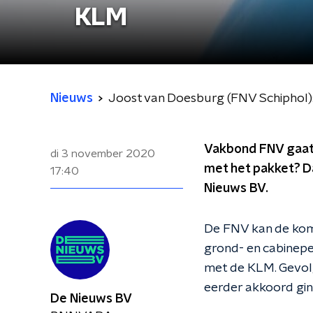
KLM
Nieuws
Joost van Doesburg (FNV Schiphol)
Vakbond FNV gaat 
di 3 november 2020
met het pakket? Da
17:40
Nieuws BV.
De FNV kan de kome
grond- en cabinepe
met de KLM. Gevol
eerder akkoord gi
De Nieuws BV