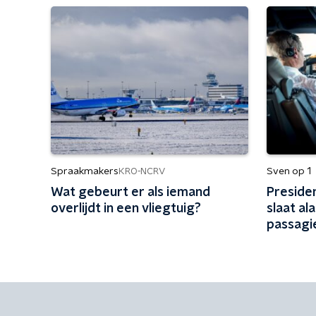
Spraakmakers
Sven op 1
KRO-NCRV
Wat gebeurt er als iemand
Preside
overlijdt in een vliegtuig?
slaat a
passagi
vliegvei