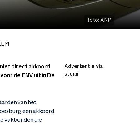
foto:
ANP
 KLM
Advertentie via
iet direct akkoord
ster.nl
voor de FNV uit in De
aarden van het
 Doesburg een akkoord
de vakbonden die