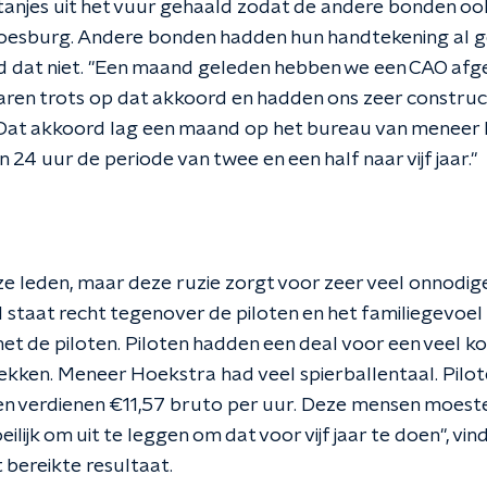
tanjes uit het vuur gehaald zodat de andere bonden o
 Doesburg. Andere bonden hadden hun handtekening al g
 dat niet. "Een maand geleden hebben we een CAO af
waren trots op dat akkoord en hadden ons zeer construc
. Dat akkoord lag een maand op het bureau van meneer
 24 uur de periode van twee en een half naar vijf jaar."
 onze leden, maar deze ruzie zorgt voor zeer veel onnodi
 staat recht tegenover de piloten en het familiegevoel 
t de piloten. Piloten hadden een deal voor een veel kort
rekken. Meneer Hoekstra had veel spierballentaal. Pilot
eden verdienen €11,57 bruto per uur. Deze mensen moest
eilijk om uit te leggen om dat voor vijf jaar te doen", v
 bereikte resultaat.