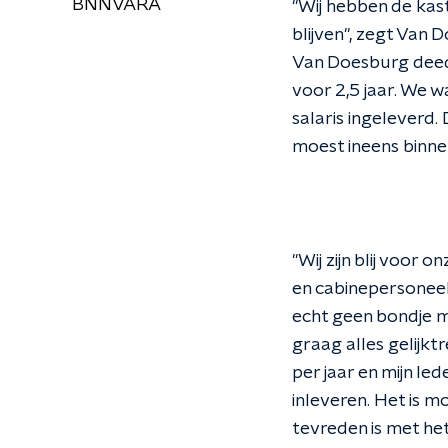
BNNVARA
"Wij hebben de kas
blijven", zegt Van
Van Doesburg deed
voor 2,5 jaar. We 
salaris ingeleverd
moest ineens binnen
"Wij zijn blij voor
en cabinepersoneel
echt geen bondje me
graag alles gelijkt
per jaar en mijn l
inleveren. Het is mo
tevreden is met het