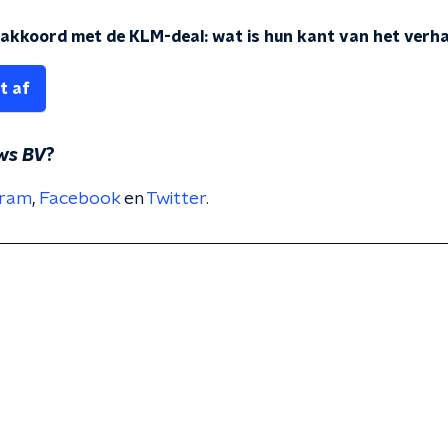
kkoord met de KLM-deal: wat is hun kant van het verha
t af
ws BV
?
gram
,
Facebook
en
Twitter
.