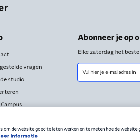
er
o
Abonneer je op o
Elke zaterdag het beste
act
gestelde vragen
de studio
erteren
 Campus