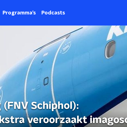
Programma's
Podcasts
 (FNV Schiphol):
ekstra veroorzaakt imago