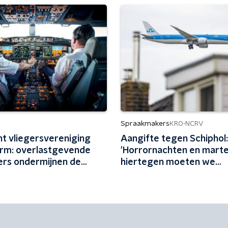
Spraakmakers
KRO-NCRV
nt vliegersvereniging
Aangifte tegen Schiphol:
larm: overlastgevende
'Horrornachten en marte
ers ondermijnen de
hiertegen moeten we
ligheid
beschermd worden'