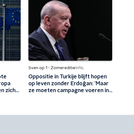
Sven op 1 - Zomereditie
WNL
ote
Oppositie in Turkije blijft hopen
ropa
op leven zonder Erdoğan: 'Maar
en zich
ze moeten campagne voeren in
een land waar dat heel lastig is'