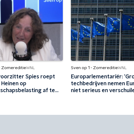
- Zomereditie
Sven op 1 - Zomereditie
WNL
WNL
oorzitter Spies roept
Europarlementariër: 'Gr
r Heinen op
techbedrijven nemen Eu
schapsbelasting af te
niet serieus en verschuil
: 'Anders breekt het
achter Trump'
een belofte'