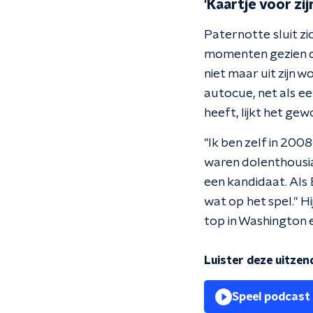
'Kaartje voor zij
Paternotte sluit zi
momenten gezien de 
niet maar uit zijn 
autocue, net als eer
heeft, lijkt het ge
"Ik ben zelf in 20
waren dolenthousia
een kandidaat. Als B
wat op het spel." 
top in Washington 
Luister deze uitzen
Speel podcast