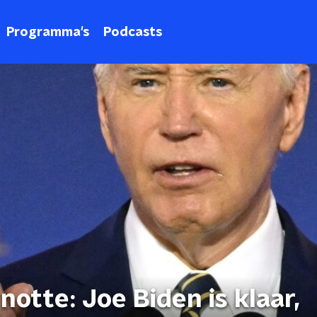
Programma's
Podcasts
otte: Joe Biden is klaar,