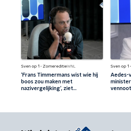
Sven op 1 - Zomereditie
Sven op 1 
WNL
'Frans Timmermans wist wie hij
Aedes-v
boos zou maken met
ministe
nazivergelijking', ziet
vennoot
campagnestrateeg Bas Erlings
schaffen
kabinet 