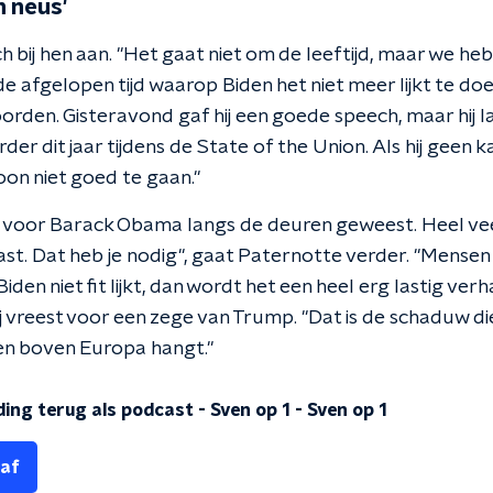
n neus'
ch bij hen aan. "Het gaat niet om de leeftijd, maar we he
afgelopen tijd waarop Biden het niet meer lijkt te doen.
woorden. Gisteravond gaf hij een goede speech, maar hij l
der dit jaar tijdens de State of the Union. Als hij geen k
woon niet goed te gaan."
08 voor Barack Obama langs de deuren geweest. Heel v
st. Dat heb je nodig", gaat Paternotte verder. "Mensen
iden niet fit lijkt, dan wordt het een heel erg lastig verh
Hij vreest voor een zege van Trump. "Dat is de schaduw 
en boven Europa hangt."
ding terug als podcast - Sven op 1
-
Sven op 1
 af