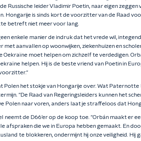
de Russische leider Vladimir Poetin, naar eigen zeggen 
. Hongarije is sinds kort de voorzitter van de Raad vo
e betreft niet meer voor lang.
een enkele manier de indruk dat het vrede wil, integen
r met aanvallen op woonwijken, ziekenhuizen en scholen
je Oekraïne moet helpen om zichzelf te verdedigen. Orbá
kraïne helpen. Hij is de beste vriend van Poetin in Euro
voorzitter."
t Polen het stokje van Hongarije over. Wat Paternotte
 termijn. "De Raad van Regeringsleiders kunnen het sc
e Polen naar voren, anders laat je straffeloos dat Honga
el neemt de D66'er op de koop toe. "Orbán maakt er een
alle afspraken die we in Europa hebben gemaakt. En do
usland te blokkeren, ondermijnt hij onze veiligheid. Hij