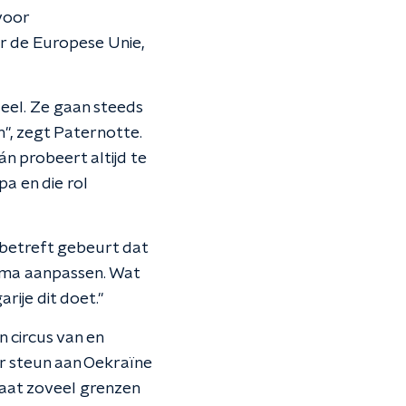
voor
or de Europese Unie,
deel. Ze gaan steeds
", zegt Paternotte.
n probeert altijd te
pa en die rol
 betreft gebeurt dat
hema aanpassen. Wat
rije dit doet."
 circus van en
or steun aan Oekraïne
 gaat zoveel grenzen