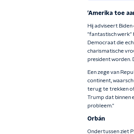
'Amerika toe aa
Hij adviseert Biden 
"fantastisch werk" h
Democraat die echt
charismatische vro
president worden. D
Een zege van Repub
continent, waarsch
terug te trekken o
Trump dat binnen e
probleem."
Orbán
Ondertussen ziet 