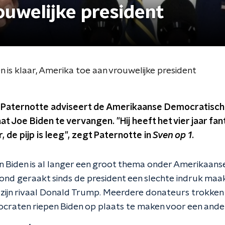
ouwelijke president
is klaar, Amerika toe aan vrouwelijke president
Paternotte adviseert de Amerikaanse Democratische
t Joe Biden te vervangen. "Hij heeft het vier jaar fa
r, de pijp is leeg", zegt Paternotte in
Sven op 1
.
an Biden is al langer een groot thema onder Amerikaanse
nd geraakt sinds de president een slechte indruk maak
 zijn rivaal Donald Trump. Meerdere donateurs trokken 
craten riepen Biden op plaats te maken voor een ander