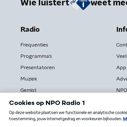
Wie luistert
weet me
Radio
Inf
Frequenties
Cont
Programma's
Veel
Presentatoren
App 
Muziek
Adv
Gemist
NPO
Algemene voorwaarden
Privacybeleid