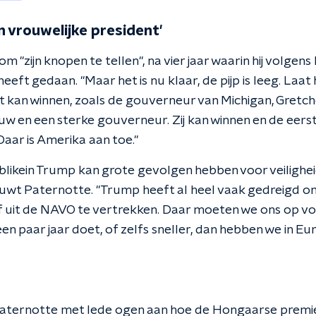
n vrouwelijke president'
om "zijn knopen te tellen", na vier jaar waarin hij volgen
eeft gedaan. "Maar het is nu klaar, de pijp is leeg. Laat
 kan winnen, zoals de gouverneur van Michigan, Gretch
uw en een sterke gouverneur. Zij kan winnen en de eers
aar is Amerika aan toe."
likein Trump kan grote gevolgen hebben voor veilighe
uwt Paternotte. "Trump heeft al heel vaak gedreigd o
f uit de NAVO te vertrekken. Daar moeten we ons op vo
en paar jaar doet, of zelfs sneller, dan hebben we in E
Paternotte met lede ogen aan hoe de Hongaarse premie