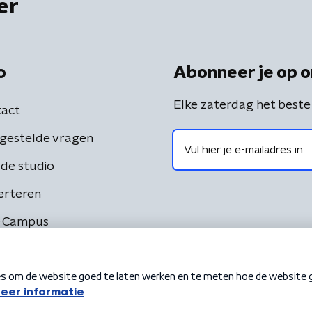
er
o
Abonneer je op o
Elke zaterdag het beste
act
gestelde vragen
de studio
erteren
 Campus