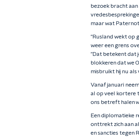
bezoek bracht aan 
vredesbesprekingen
maar wat Paternott
"Rusland wekt op g
weer een grens ove
"Dat betekent dat 
blokkeren dat we Oe
misbruikt hij nu als 
Vanaf januari neem
al op veel kortere
ons betreft halen w
Een diplomatieke r
onttrekt zich aan 
en sancties tegen R