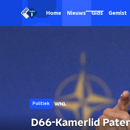
Home
Nieuws
Gids
Gemist
Politiek
D66-Kamerlid Patern