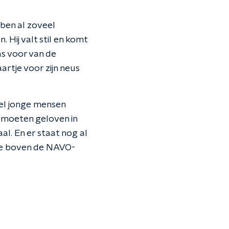
bben al zoveel
 Hij valt stil en komt
as voor van de
aartje voor zijn neus
eel jonge mensen
 moeten geloven in
aal. En er staat nog al
die boven de NAVO-