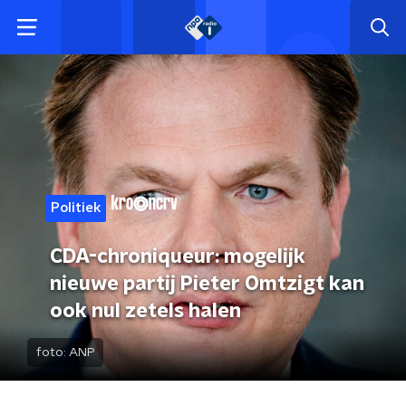
Politiek
CDA-chroniqueur: mogelijk
nieuwe partij Pieter Omtzigt kan
ook nul zetels halen
foto:
ANP