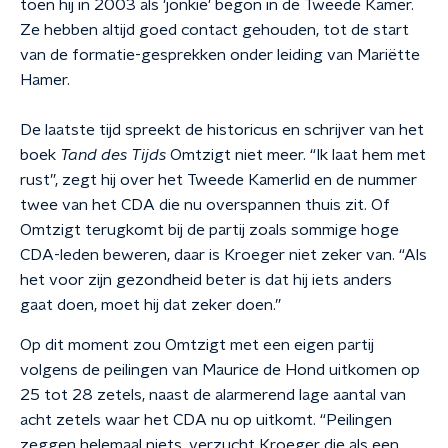
toen hij in 2003 als 'jonkie' begon in de Tweede Kamer.
Ze hebben altijd goed contact gehouden, tot de start
van de formatie-gesprekken onder leiding van Mariëtte
Hamer.
De laatste tijd spreekt de historicus en schrijver van het
boek
Tand des Tijds
Omtzigt niet meer. “Ik laat hem met
rust”, zegt hij over het Tweede Kamerlid en de nummer
twee van het CDA die nu overspannen thuis zit. Of
Omtzigt terugkomt bij de partij zoals sommige hoge
CDA-leden beweren, daar is Kroeger niet zeker van. “Als
het voor zijn gezondheid beter is dat hij iets anders
gaat doen, moet hij dat zeker doen.”
Op dit moment zou Omtzigt met een eigen partij
volgens de peilingen van Maurice de Hond uitkomen op
25 tot 28 zetels, naast de alarmerend lage aantal van
acht zetels waar het CDA nu op uitkomt. “Peilingen
zeggen helemaal niets, verzucht Kroeger die als een