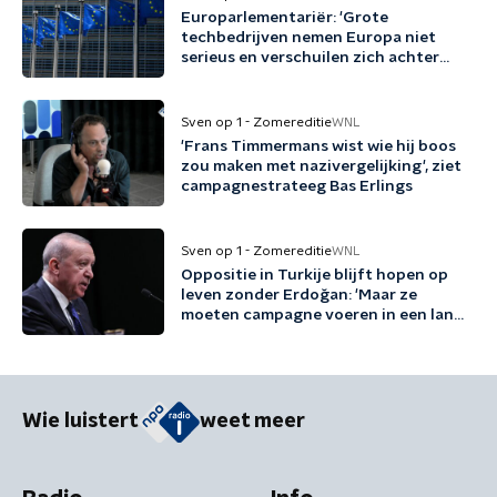
Europarlementariër: 'Grote
techbedrijven nemen Europa niet
serieus en verschuilen zich achter
Trump'
Sven op 1 - Zomereditie
WNL
'Frans Timmermans wist wie hij boos
zou maken met nazivergelijking', ziet
campagnestrateeg Bas Erlings
Sven op 1 - Zomereditie
WNL
Oppositie in Turkije blijft hopen op
leven zonder Erdoğan: 'Maar ze
moeten campagne voeren in een land
waar dat heel lastig is'
Wie luistert
weet meer