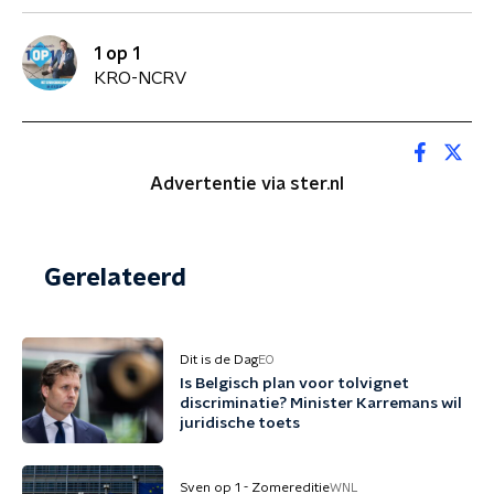
1 op 1
KRO-NCRV
Advertentie via ster.nl
Gerelateerd
Dit is de Dag
EO
Is Belgisch plan voor tolvignet
discriminatie? Minister Karremans wil
juridische toets
Sven op 1 - Zomereditie
WNL