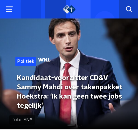
Politiek
Kandidaat-voorzitter CD&V
Sammy Mahdi over takenpakket
Hoekstra: ‘Ik kan geen twee jobs
tegelijk’
foto:
ANP