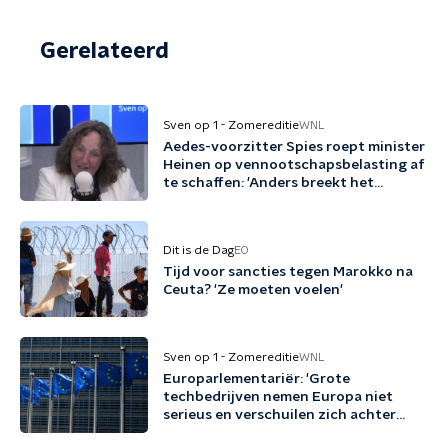
Gerelateerd
Sven op 1 - Zomereditie
WNL
Aedes-voorzitter Spies roept minister
Heinen op vennootschapsbelasting af
te schaffen: 'Anders breekt het
kabinet een belofte'
Dit is de Dag
EO
Tijd voor sancties tegen Marokko na
Ceuta? 'Ze moeten voelen'
Sven op 1 - Zomereditie
WNL
Europarlementariër: 'Grote
techbedrijven nemen Europa niet
serieus en verschuilen zich achter
Trump'