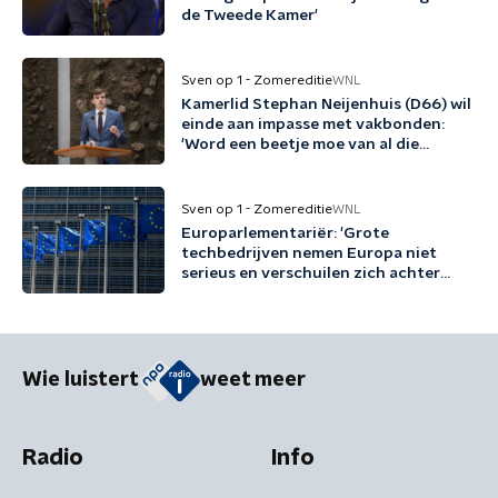
de Tweede Kamer'
Sven op 1 - Zomereditie
WNL
Kamerlid Stephan Neijenhuis (D66) wil
einde aan impasse met vakbonden:
'Word een beetje moe van al die
woordspelletjes'
Sven op 1 - Zomereditie
WNL
Europarlementariër: 'Grote
techbedrijven nemen Europa niet
serieus en verschuilen zich achter
Trump'
Wie luistert
weet meer
Radio
Info