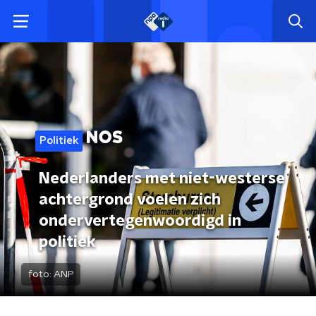
Politiek
Nederlanders met niet-westerse
achtergrond voelen zich
ondervertegenwoordigd in
politiek
foto:
ANP