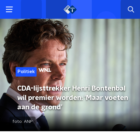
Politiek
CDA-lijsttrekker Henri Bontenbal
wil premier worden: 'Maar voeten
aan de grond'
foto:
ANP