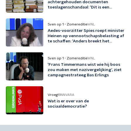
achtergehouden documenten
toeslagenschandaal: 'Dit is een
misdrijf'
Sven op 1 - Zomereditie
WNL
Aedes-voorzitter Spies roept minister
Heinen op vennootschapsbelasting af
te schaffen: 'Anders breekt het
kabinet een belofte'
Sven op 1 - Zomereditie
WNL
'Frans Timmermans wist wie hij boos
zou maken met nazivergelijking', ziet
campagnestrateeg Bas Erlings
Vroeg!
BNNVARA
Wat is er over van de
sociaaldemocratie?