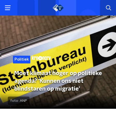
Politiek
Moet klimaat hoger op politieke
agenda? 'Kunnen ons niet
blindstaren op migratie'
foto:
ANP