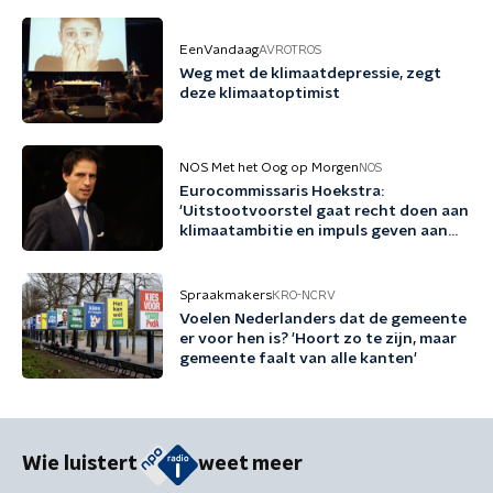
EenVandaag
AVROTROS
Weg met de klimaatdepressie, zegt
deze klimaatoptimist
NOS Met het Oog op Morgen
NOS
Eurocommissaris Hoekstra:
'Uitstootvoorstel gaat recht doen aan
klimaatambitie en impuls geven aan
bedrijfsleven'
Spraakmakers
KRO-NCRV
Voelen Nederlanders dat de gemeente
er voor hen is? 'Hoort zo te zijn, maar
gemeente faalt van alle kanten'
Wie luistert
weet meer