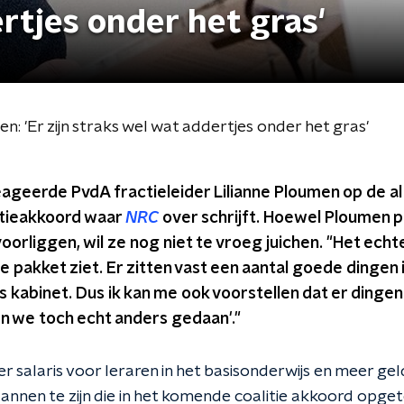
rtjes onder het gras'
: 'Er zijn straks wel wat addertjes onder het gras'
ageerde PvdA fractieleider Lilianne Ploumen op de al
itieakkoord waar
NRC
over schrijft.
Hoewel Ploumen po
voorliggen, wil ze nog niet te vroeg juichen. "Het echt
ele pakket ziet. Er zitten vast een aantal goede dingen i
kabinet. Dus ik kan me ook voorstellen dat er dingen 
n we toch echt anders gedaan'."
r salaris voor leraren in het basisonderwijs en meer gel
lannen te zijn die in het komende coalitie akkoord opg