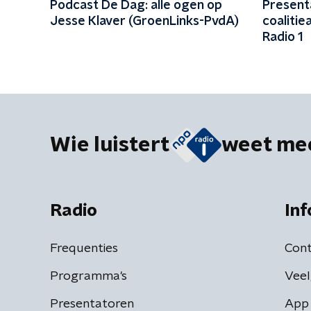
Podcast De Dag: alle ogen op
Present
Jesse Klaver (GroenLinks-PvdA)
coalitie
Radio 1
Wie luistert
weet me
Radio
Inf
Frequenties
Cont
Programma's
Veel
Presentatoren
App 