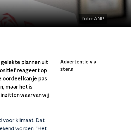
foto:
ANP
Advertentie via
 gelekte plannen uit
ster.nl
sitief reageert op
e oordeel kan je pas
n, maar het is
inzitten waarvan wij
d voor klimaat. Dat
etekend worden. "Het