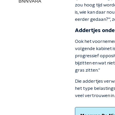
BNNVARA
zou hoog tijd worde
is, wie kan daar no
eerder gedaan?'", 
Addertjes onder
Ook het voornemen 
volgende kabinet is
progressief opposi
bijzitten en wat ni
gras zitten."
Die addertjes verw
het type belasting
veel vertrouwen in.