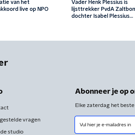
atie van het
Vader Henk Plessius is
akkoord live op NPO
lijsttrekker PvdA Zaltbo
dochter Isabel Plessius
lijsttrekker VVD
er
o
Abonneer je op o
Elke zaterdag het beste
act
gestelde vragen
de studio