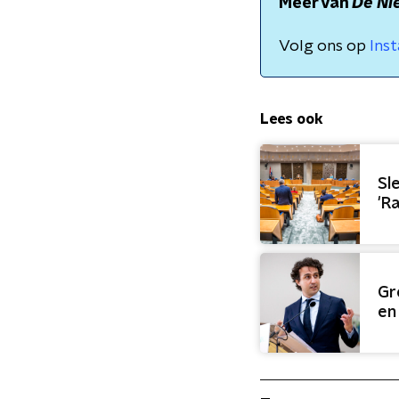
Meer van
De Ni
Volg ons op
Ins
Lees ook
Sl
'R
Gr
en