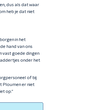
gen, dus als dat waar
om heb je dat niet
borgen in het
n de hand van ons
en vast goede dingen
t addertjes onder het
orgpersoneel of bij
t Ploumen er niet
et op."