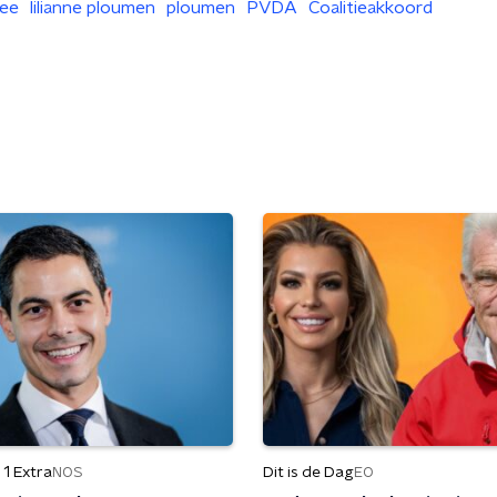
ee
lilianne ploumen
ploumen
PVDA
Coalitieakkoord
1 Extra
Dit is de Dag
NOS
EO