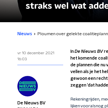
straks wel wat adde
Nieuws
Ploumen over gelekte coalitieplannen
In
De Nieuws BV
re
vr 10 december 2021
het komende coal
16:03
de plannen die nu 
vellen als je het h
gewoon een rechts 
zeggen 'dat hadde
Rekeningrijden, mee
De Nieuws BV
lijken vooralsnog p