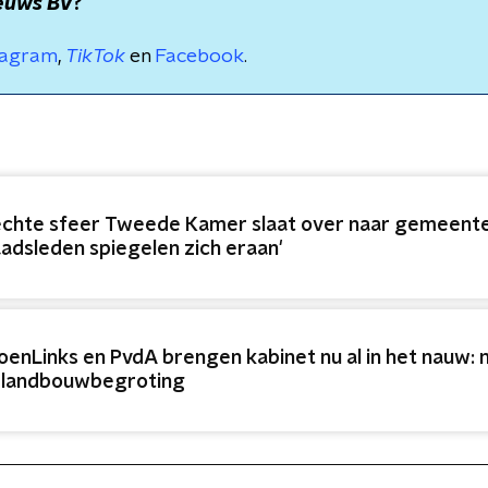
euws BV
?
tagram
,
TikTok
en
Facebook
.
echte sfeer Tweede Kamer slaat over naar gemeent
aadsleden spiegelen zich eraan'
oenLinks en PvdA brengen kabinet nu al in het nauw:
 landbouwbegroting