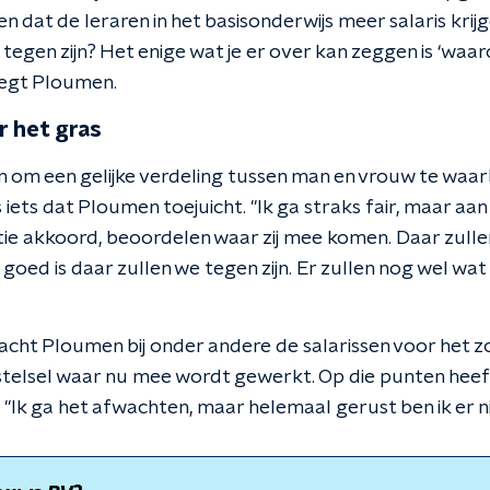
n dat de leraren in het basisonderwijs meer salaris krij
u tegen zijn? Het enige wat je er over kan zeggen is ‘waar
zegt Ploumen.
 het gras
om een gelijke verdeling tussen man en vrouw te waar
 iets dat Ploumen toejuicht. "Ik ga straks fair, maar aa
tie akkoord, beoordelen waar zij mee komen. Daar zull
et goed is daar zullen we tegen zijn. Er zullen nog wel wa
acht Ploumen bij onder andere de salarissen voor het z
stelsel waar nu mee wordt gewerkt. Op die punten heef
 "Ik ga het afwachten, maar helemaal gerust ben ik er ni