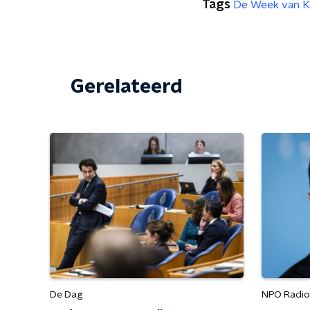
Tags
De Week van K
Gerelateerd
De Dag
NPO Radio 