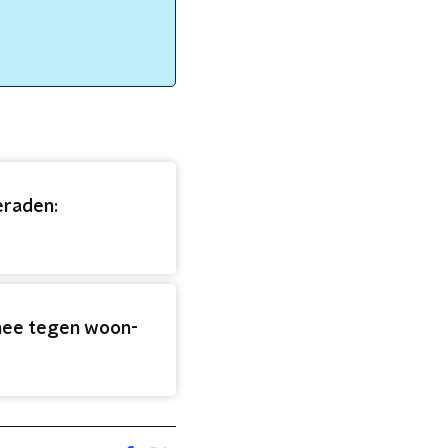
eraden:
 nee tegen woon-