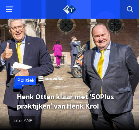
Politiek
Henk Otten klaar met '50Plus
praktijken' van Henk Krol
foto:
ANP