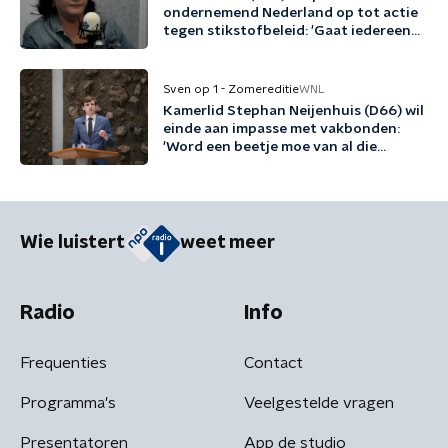
ondernemend Nederland op tot actie
tegen stikstofbeleid: 'Gaat iedereen
aan'
Sven op 1 - Zomereditie
WNL
Kamerlid Stephan Neijenhuis (D66) wil
einde aan impasse met vakbonden:
'Word een beetje moe van al die
woordspelletjes'
Wie luistert
weet meer
Radio
Info
Frequenties
Contact
Programma's
Veelgestelde vragen
Presentatoren
App de studio