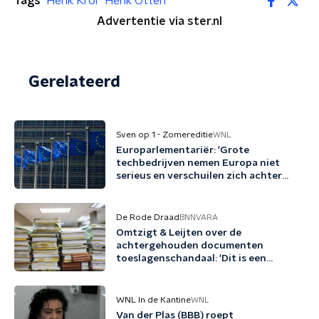
Tags
Henk Krol
Henk Otten
Advertentie via ster.nl
Gerelateerd
Sven op 1 - Zomereditie
WNL
Europarlementariër: 'Grote
techbedrijven nemen Europa niet
serieus en verschuilen zich achter
Trump'
De Rode Draad
BNNVARA
Omtzigt & Leijten over de
achtergehouden documenten
toeslagenschandaal: 'Dit is een
misdrijf'
WNL In de Kantine
WNL
Van der Plas (BBB) roept