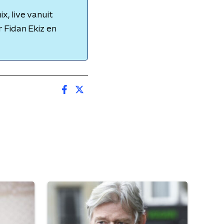
, live vanuit
 Fidan Ekiz en