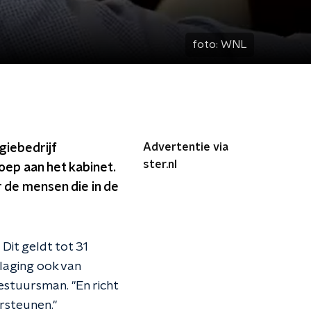
foto:
WNL
Advertentie via
giebedrijf
ster.nl
oep aan het kabinet.
 de mensen die in de
Dit geldt tot 31
laging ook van
bestuursman. "En richt
ersteunen."