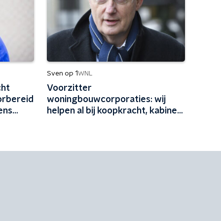
Sven op 1
WNL
cht
Voorzitter
orbereid
woningbouwcorporaties: wij
ens
helpen al bij koopkracht, kabinet
moet ook iets doen