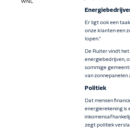
WNL
Energiebedrijve
Er ligt ook een taa
onze klanten een z
lopen."
De Ruiter vindt het
energiebedrijven, 
sommige gemeenten
van zonnepanelen z
Politiek
Dat mensen financi
energierekening is 
inkomensafhankelij
zegt politiek versl