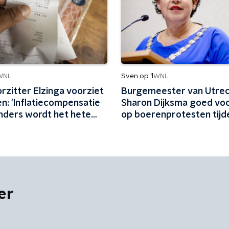
Sven op 1
WNL
WNL
rzitter Elzinga voorziet
Burgemeester van Utre
n: 'Inflatiecompensatie
Sharon Dijksma goed vo
anders wordt het hete
op boerenprotesten tijd
Vuelta
er