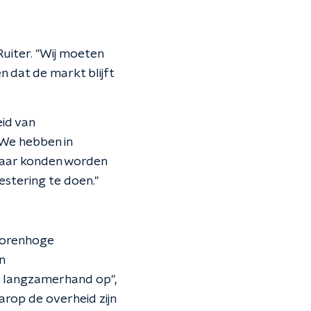
Ruiter. "Wij moeten
 dat de markt blijft
eid van
"We hebben in
naar konden worden
stering te doen."
 torenhoge
n
is langzamerhand op",
arop de overheid zijn