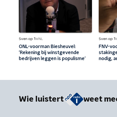
Sven op 1
Sven op 1
WNL
ONL-voorman Biesheuvel:
FNV-voo
'Rekening bij winstgevende
stakinge
bedrijven leggen is populisme'
nodig, 
herfst'
Wie luistert
weet me