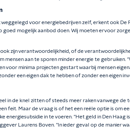
n
k weggelegd voor energiebedrijven zelf, erkent ook De 
o goed mogelijk aanbod doen. Wij moeten ervoor zorgen
 ook zijn verantwoordelijkheid, of de verantwoordelijkh
om mensen aan te sporen minder energie te gebruiken. 
 voor minima projecten gestart waarbij mensen eige
onder een eigen dak te hebben of zonder een eigen inve
eel in de knel zitten of steeds meer raken vanwege de
een feit. Maar de vraag is of het een reële optie is om ee
ke energiesubsidie in te voeren. "Het geld in Den Haag 
aggever Laurens Boven. "In ieder geval op de manier wa