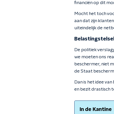
financiën op dit m
Mocht het toch voo
aan dat zijn klante
uiteindelijk de net
Belastingstelse
De politiek versla
we moeten ons real
beschermer, niet m
de Staat beschermd
Dan is het idee van
en bezit drastisch t
In de Kantine