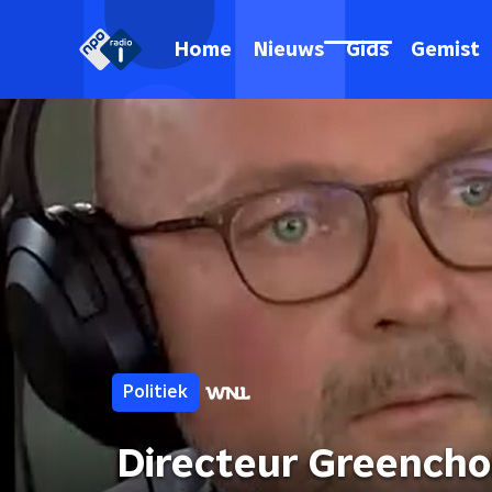
Home
Nieuws
Gids
Gemist
Politiek
Directeur Greencho