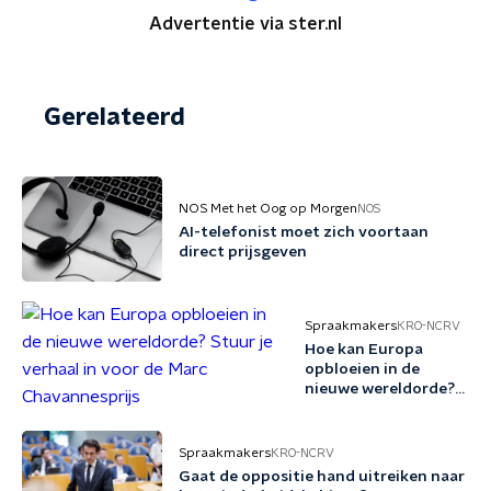
Advertentie via ster.nl
Gerelateerd
NOS Met het Oog op Morgen
NOS
AI-telefonist moet zich voortaan
direct prijsgeven
Spraakmakers
KRO-NCRV
Hoe kan Europa
opbloeien in de
nieuwe wereldorde?
Stuur je verhaal in
voor de Marc
Chavannesprijs
Spraakmakers
KRO-NCRV
Gaat de oppositie hand uitreiken naar