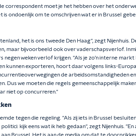
 de correspondent moet je het hebben over het onderwe
t is ondoenlijk om te omschrijven wat er in Brussel gebe
itenland, het is ons tweede Den Haag", zegt Nijenhuis.
n, maar bijvoorbeeld ook over vaderschapsverlof. Inmi
 negen weken verlof krijgen. "Als je zo’n interne markt
en kunnen exporteren, hoort daar volgens links-Europa e
oncurrentieoverwegingen de arbeidsomstandigheden e
en. Dus we moeten die regels gemeenschappelijk make
ar niet op concurreren."
kken
de tegen die regeling. "Als zij iets in Brussel besluite
litici: kijk eens wat ik heb gedaan", zegt Nijenhuis. "En 
 aan Brussel. Het is aan de media om dat te doorprikken