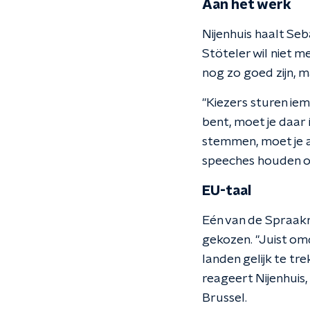
Aan het werk
Nijenhuis haalt Se
Stöteler wil niet m
nog zo goed zijn, 
"Kiezers sturen ie
bent, moet je daar 
stemmen, moet je a
speeches houden ove
EU-taal
Eén van de Spraakm
gekozen. "Juist omd
landen gelijk te t
reageert Nijenhuis,
Brussel.