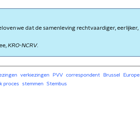
loven we dat de samenleving rechtvaardiger, eerlijker, 
ee,
KRO
-
NCRV
.
ezingen
verkiezingen
PVV
correspondent
Brussel
Europe
ek proces
stemmen
Stembus