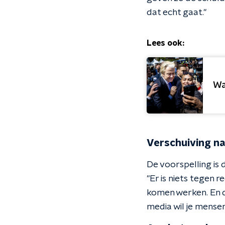
dat echt gaat."
Lees ook:
Wa
Verschuiving na
De voorspelling is
"Er is niets tegen 
komen werken. En da
media wil je mense