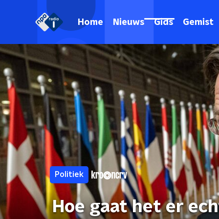
Home
Nieuws
Gids
Gemist
Politiek
Hoe gaat het er ech