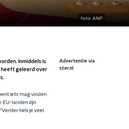
foto:
ANP
Advertentie via
orden. Inmiddels is
ster.nl
d heeft geleerd over
s.
ment iets mag vinden
e EU-landen zijn
"Verder heb je veel