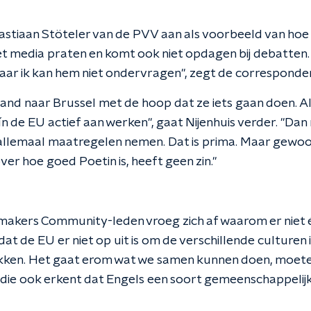
bastiaan Stöteler van de PVV aan als voorbeeld van hoe
et media praten en komt ook niet opdagen bij debatten.
maar ik kan hem niet ondervragen", zegt de corresponde
mand naar Brussel met de hoop dat ze iets gaan doen. Al
ín de EU actief aan werken", gaat Nijenhuis verder. "Dan
llemaal maatregelen nemen. Dat is prima. Maar gewoo
r hoe goed Poetin is, heeft geen zin."
akers Community-leden vroeg zich af waarom er niet é
at de EU er niet op uit is om de verschillende culturen 
rekken. Het gaat erom wat we samen kunnen doen, moete
 die ook erkent dat Engels een soort gemeenschappelijk