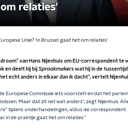
 om relaties'
Europese Unie? 'In Brussel gaat het om relaties'
 droom" van Hans Nijenhuis om EU-correspondent te w
k en deelt hij bij
Spraakmakers
wat hij in de tussentij
 het echt anders in elkaar dan ik dacht", vertelt Nijenhui
t de Europese Commissie iets voorstelt en dat het parle
slissen. Maar dat zit net wat anders", zegt Nijenhuis. All
rk" tijdens onderhandelingen, aldus de correspondent. 
r in de praktijk gaat het om relaties."