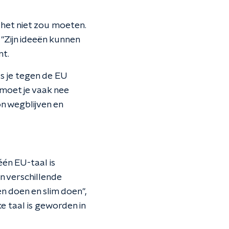
 het niet zou moeten.
 "Zijn ideeën kunnen
nt.
s je tegen de EU
 moet je vaak nee
n wegblijven en
én EU-taal is
in verschillende
n doen en slim doen",
e taal is geworden in