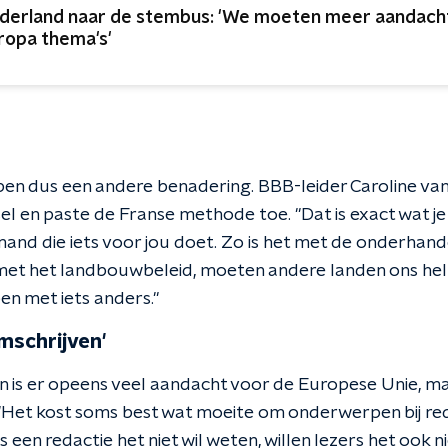
derland naar de stembus: 'We moeten meer aandach
ropa thema's'
n dus een andere benadering. BBB-leider Caroline van
el en paste de Franse methode toe. "Dat is exact wat j
emand die iets voor jou doet. Zo is het met de onderhandel
 met het landbouwbeleid, moeten andere landen ons hel
en met iets anders."
mschrijven'
n is er opeens veel aandacht voor de Europese Unie, ma
"Het kost soms best wat moeite om onderwerpen bij redac
s een redactie het niet wil weten, willen lezers het ook n