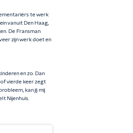
lementariërs te werk
ein vanuit Den Haag,
ken. De Fransman
eer zijn werk doet en
kinderen en zo. Dan
 of vierde keer zegt
robleem, kan jij mij
lt Nijenhuis.