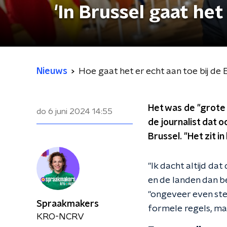
'In Brussel gaat het
Nieuws
Hoe gaat het er echt aan toe bij de 
Het was de "grote
do 6 juni 2024
14:55
de journalist dat oo
Brussel. "Het zit in
"Ik dacht altijd da
en de landen dan be
"ongeveer even ste
Spraakmakers
formele regels, maa
KRO-NCRV