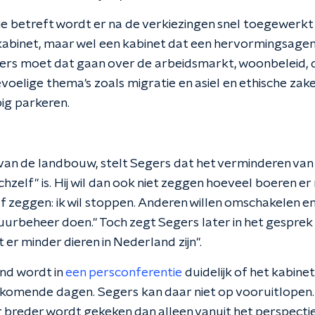
e betreft wordt er na de verkiezingen snel toegewerkt
siskabinet, maar wel een kabinet dat een hervormingsage
ers moet dat gaan over de arbeidsmarkt, woonbeleid, 
evoelige thema's zoals migratie en asiel en ethische zak
pig parkeren.
an de landbouw, stelt Segers dat het verminderen van
ichzelf" is. Hij wil dan ook niet zeggen hoeveel boeren er
f zeggen: ik wil stoppen. Anderen willen omschakelen e
uurbeheer doen." Toch zegt Segers later in het gesprek 
t er minder dieren in Nederland zijn".
d wordt in
een persconferentie
duidelijk of het kabine
komende dagen. Segers kan daar niet op vooruitlopen. W
breder wordt gekeken dan alleen vanuit het perspectief