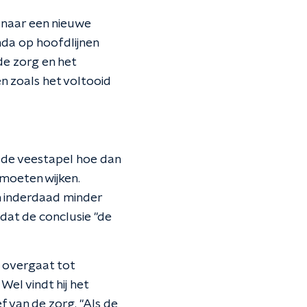
 naar een nieuwe
nda op hoofdlijnen
de zorg en het
en zoals het voltooid
 de veestapel hoe dan
 moeten wijken.
n inderdaad minder
dat de conclusie "de
t overgaat tot
el vindt hij het
 van de zorg. "Als de