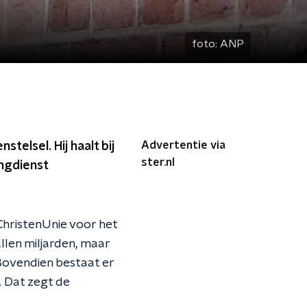
foto:
ANP
Advertentie via
stelsel. Hij haalt bij
ster.nl
ingdienst
ChristenUnie voor het
llen miljarden, maar
 Bovendien bestaat er
. Dat zegt de