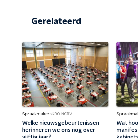
Gerelateerd
Spraakmakers
Spraakma
KRO-NCRV
Welke nieuwsgebeurtenissen
Wat hoo
herinneren we ons nog over
manifes
vijftig jaar?
kabinet