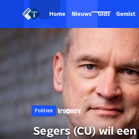
Home
Nieuws
Gids
Gemist
Politiek
Segers (CU) wil een