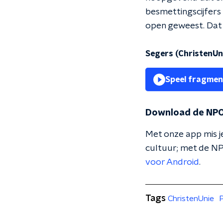
besmettingscijfers
open geweest. Dat i
Segers (ChristenUni
Speel fragmen
Download de NPO
Met onze app mis je
cultuur; met de NP
voor Android
.
Tags
ChristenUnie
P