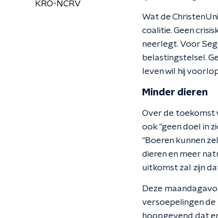
KRO-NCRV
Wat de ChristenUni
coalitie. Geen cri
neerlegt. Voor Seg
belastingstelsel. G
leven wil hij voorlo
Minder dieren
Over de toekomst v
ook "geen doel in z
"Boeren kunnen zel
dieren en meer nat
uitkomst zal zijn da
Deze maandagavon
versoepelingen de 
hoopgevend dat er 