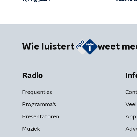
zekerhe
Wie luistert
weet me
Radio
Inf
Frequenties
Cont
Programma's
Veel
Presentatoren
App 
Muziek
Adv