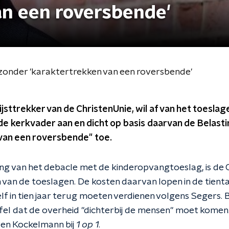
an een roversbende'
 zonder 'karaktertrekken van een roversbende'
jsttrekker van de ChristenUnie, wil af van het toeslagen
e kerkvader aan en dicht op basis daarvan de Belast
van een roversbende" toe.
ng van het debacle met de kinderopvangtoeslag, is de 
 van de toeslagen. De kosten daarvan lopen in de tienta
lf in tien jaar terug moeten verdienen volgens Segers.
fel dat de overheid "dichterbij de mensen" moet komen
Sven Kockelmann bij
1 op 1
.