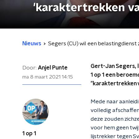
'karaktertrekken v
Nieuws
Segers (CU) wil een belastingdienst
Gert-Jan Segers, li
Door:
Anjel Punte
1 op 1 een beroemd
ma 8 maart 2021
14:15
"karaktertrekken 
Mede naar aanleidi
volledig afschaffen
deze zouden zichze
voor hem geen twij
1 op 1
lijstrekker tegen 