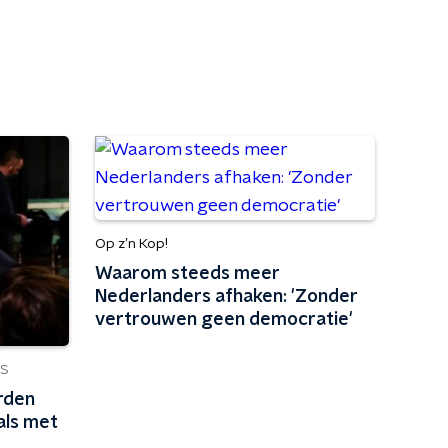
Op z’n Kop!
Waarom steeds meer
Nederlanders afhaken: 'Zonder
vertrouwen geen democratie'
S
rden
als met