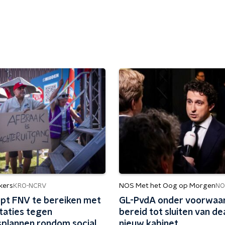
kers
NOS Met het Oog op Morgen
KRO-NCRV
NO
pt FNV te bereiken met
GL-PvdA onder voorwaa
taties tegen
bereid tot sluiten van de
splannen rondom sociale
nieuw kabinet