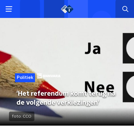
Politiek
'Het referendum komt terug na
de volgende verkiezingen'
foto:
CCO