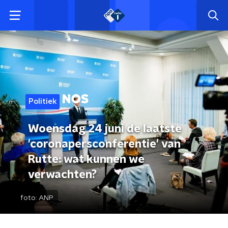
Politiek
Woensdag 24 juni de laatste
'coronapersconferentie' van
Rutte: wat kunnen we
verwachten?
foto:
ANP