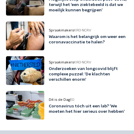
terwijl het 'een ziektebeeld is dat we
moeilijk kunnen begrijpen'
Spraakmakers
KRO-NCRV
Waarom is het belangrijk om weer een
coronavaccinatie te halen?
Spraakmakers
KRO-NCRV
Onderzoeken van longcovid blijft
complexe puzzel: 'De klachten
verschillen enorm'
Dit is de Dag
EO
Coronavirus tóch uit een lab? 'We
moeten het hier serieus over hebben'