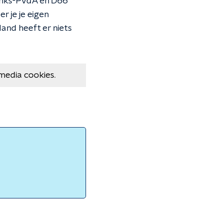
Links-PvdA en D66
 je je eigen
land heeft er niets
media cookies.