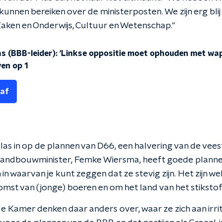
nnen bereiken over de ministerposten. We zijn erg blij 
aken en Onderwijs, Cultuur en Wetenschap."
as (BBB-leider): 'Linkse oppositie moet ophouden met wa
ven op 1
 af
las in op de plannen van D66, een halvering van de vees
landbouwminister, Femke Wiersma, heeft goede plannen
in waarvan je kunt zeggen dat ze stevig zijn. Het zijn we
mst van (jonge) boeren en om het land van het stikstofs
de Kamer denken daar anders over, waar ze zich aan irrit