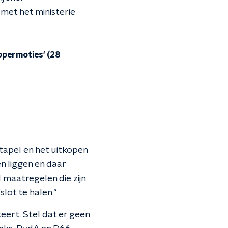
met het ministerie
ppermoties' (28
tapel en het uitkopen
 liggen en daar
l maatregelen die zijn
lot te halen."
eert. Stel dat er geen