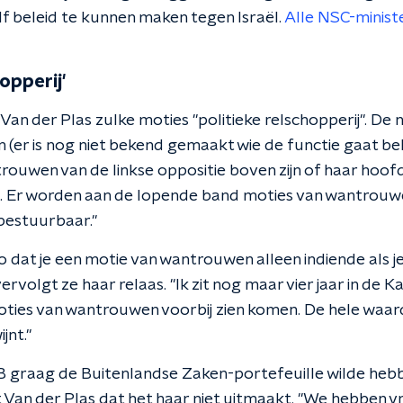
 beleid te kunnen maken tegen Israël.
Alle NSC-ministe
opperij'
an der Plas zulke moties "politieke relschopperij". De 
 (er is nog niet bekend gemaakt wie de functie gaat be
rouwen van de linkse oppositie boven zijn of haar hoo
 Er worden aan de lopende band moties van wantrouwe
bestuurbaar."
 dat je een motie van wantrouwen alleen indiende als je 
ervolgt ze haar relaas. "Ik zit nog maar vier jaar in de 
ties van wantrouwen voorbij zien komen. De hele waar
jnt."
B graag de Buitenlandse Zaken-portefeuille wilde heb
t Van der Plas dat het haar niet uitmaakt. "We hebben vri