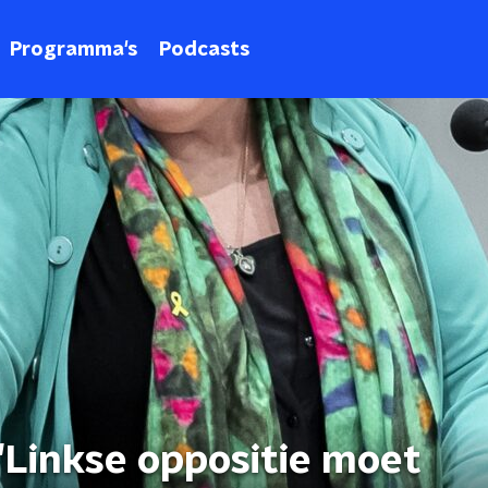
Programma's
Podcasts
 'Linkse oppositie moet