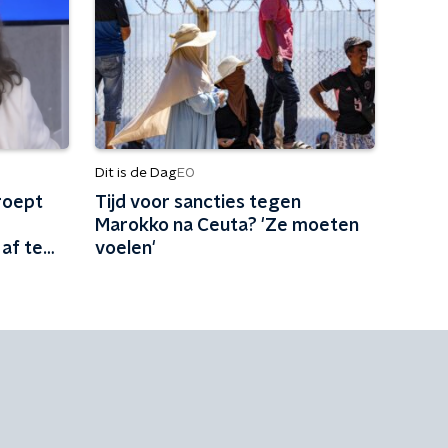
Dit is de Dag
EO
roept
Tijd voor sancties tegen
Marokko na Ceuta? 'Ze moeten
af te
voelen'
 het