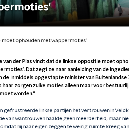
ermoties'
tie moet ophouden met wappermoties'
e van der Plas vindt dat de linkse oppositie moet oph
ermoties'. Dat zegt ze naar aanleiding van de ingedi
de inmiddels opgestapte minister van Buitenlandse
haar zorgen zulke moties alleen maar voor bestuurlijk
 moet worden."
 gefrustreerde linkse partijen het vertrouwen in Vel
tie van wantrouwen haalde geen meerderheid, maar nie
, omdat hij naar eigen zeggen te weinig ruimte kreeg van