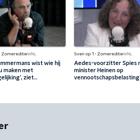
- Zomereditie
Sven op 1 - Zomereditie
WNL
WNL
Timmermans wist wie hij
Aedes-voorzitter Spies 
u maken met
minister Heinen op
lijking', ziet
vennootschapsbelasting 
estrateeg Bas Erlings
schaffen: 'Anders breekt
kabinet een belofte'
er