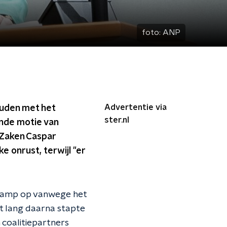
foto:
ANP
Advertentie via
ouden met het
ster.nl
ende motie van
 Zaken Caspar
e onrust, terwijl "er
dkamp op vanwege het
t lang daarna stapte
 coalitiepartners