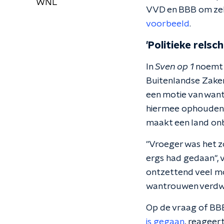
WNL
VVD en BBB om zelf
voorbeeld
.
'Politieke relsch
In
Sven op 1
noemt V
Buitenlandse Zaken
een motie van want
hiermee ophouden.
maakt een land on
"Vroeger was het zo
ergs had gedaan", v
ontzettend veel mo
wantrouwen verdwi
Op de vraag of BB
is gegaan
, reageer