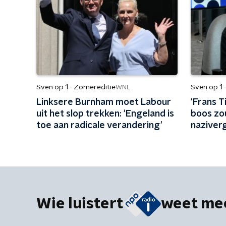
Sven op 1 - Zomereditie
Sven op 1 
WNL
Linksere Burnham moet Labour
'Frans 
uit het slop trekken: 'Engeland is
boos zo
toe aan radicale verandering'
naziverge
campagn
Wie luistert
weet me