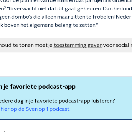
oor de plannen van de BBB en dat partijen als Groen
 "Ik verwacht niet dat dit gaat gebeuren. Dan bedonder
geen dombo's die alleen maar zitten te fröbelen! Neder
iek boven het algemene belang te zetten."
houd te tonen moet je
toestemming geven
voor social 
in je favoriete podcast-app
 iedere dag in je favoriete podcast-app luisteren?
hier op de Sven op 1 podcast.