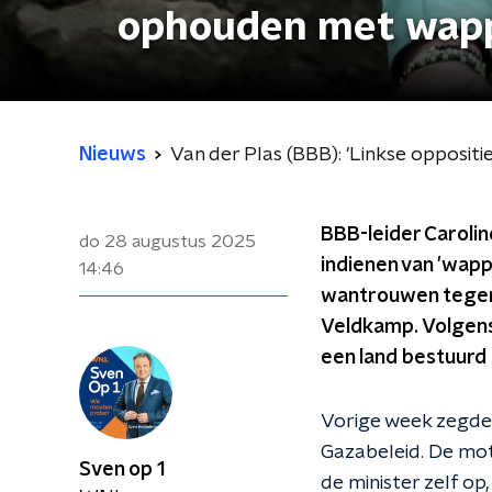
ophouden met wapp
Nieuws
Van der Plas (BBB): 'Linkse opposi
BBB-leider Carolin
do 28 augustus 2025
indienen van 'wapp
14:46
wantrouwen tegen 
Veldkamp. Volgens 
een land bestuurd
Vorige week zegden
Gazabeleid. De mo
Sven op 1
de minister zelf op