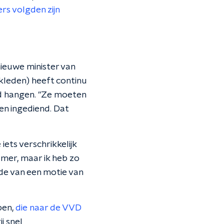
rs volgden zijn
nieuwe minister van
kleden) heeft continu
fd hangen. "Ze moeten
n ingediend. Dat
iets verschrikkelijk
Kamer, maar ik heb zo
de van een motie van
ben,
die naar de VVD
j snel