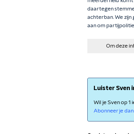
meerderheid komt v
daartegen stemmen?
achterban. We zijn 
aan om partijpolit
Om deze in
Luister Sven 
Wil je Sven op 1
Abonneer je dan 