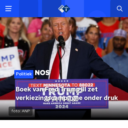
Politiek
Boek van Fred Trump III zet
verkiezingscampagne onder druk
foto:
ANP