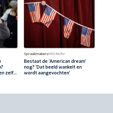
Spraakmakers
KRO-NCRV
e
Bestaat de 'American dream'
n?
nog? 'Dat beeld wankelt en
en zelf
wordt aangevochten'