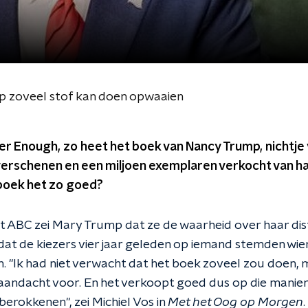
p zoveel stof kan doen opwaaien
 Enough, zo heet het boek van Nancy Trump, nichtje va
verschenen en een miljoen exemplaren verkocht van h
boek het zo goed?
et ABC zei Mary Trump dat ze de waarheid over haar dis
dat de kiezers vier jaar geleden op iemand stemden wi
en. "Ik had niet verwacht dat het boek zoveel zou doen, m
 aandacht voor. En het verkoopt goed dus op die manie
erokkenen", zei Michiel Vos in
Met het Oog op Morgen
.