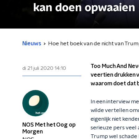
kan doen opwaaien
Nieuws
Hoe het boek van de nicht van Trum
Too Much And Never
di 21 juli 2020
14:10
veertien drukken 
waarom doet dat 
In een interview m
wilde vertellen om
eigenlijk niet kend
NOS Met het Oog op
serieuze pers veel
Morgen
Trump wel schade b