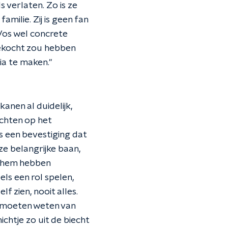
 verlaten. Zo is ze
amilie. Zij is geen fan
 Vos wel concrete
gekocht zou hebben
ia te maken."
anen al duidelijk,
achten op het
s een bevestiging dat
ze belangrijke baan,
t hem hebben
els een rol spelen,
lf zien, nooit alles.
 moeten weten van
ichtje zo uit de biecht