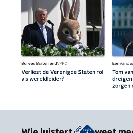
Bureau Buitenland
EenVanda
VPRO
Verliest de Verenigde Staten rol
Tom van 
als wereldleider?
dreigem
zorgen 
Wie luistert
weet me