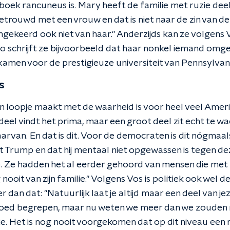
oek rancuneus is. Mary heeft de familie met ruzie deels
etrouwd met een vrouw en dat is niet naar de zin van de f
mgekeerd ook niet van haar." Anderzijds kan ze volgens
Zo schrijft ze bijvoorbeeld dat haar nonkel iemand om
xamen voor de prestigieuze universiteit van Pennsylvan
s
 loopje maakt met de waarheid is voor heel veel Amerik
deel vindt het prima, maar een groot deel zit echt te w
arvan. En dat is dit. Voor de democraten is dit nógmaal
et Trump en dat hij mentaal niet opgewassen is tegen de
p. Ze hadden het al eerder gehoord van mensen die me
ooit van zijn familie." Volgens Vos is politiek ook wel de
 dan dat: "Natuurlijk laat je altijd maar een deel van jeze
oed begrepen, maar nu weten we meer dan we zouden
ie. Het is nog nooit voorgekomen dat op dit niveau een n