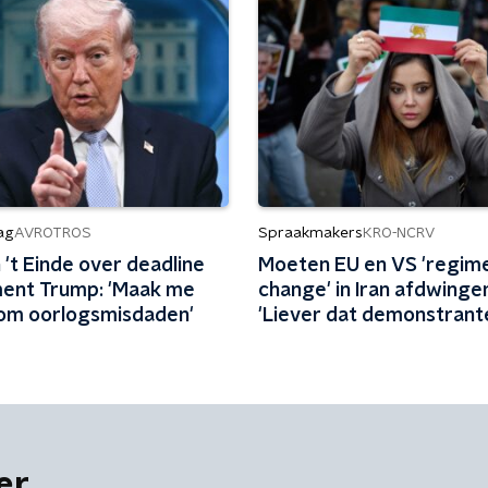
ag
Spraakmakers
AVROTROS
KRO-NCRV
't Einde over deadline
Moeten EU en VS 'regim
ent Trump: 'Maak me
change' in Iran afdwinge
om oorlogsmisdaden'
'Liever dat demonstrant
regering omwerpen'
er