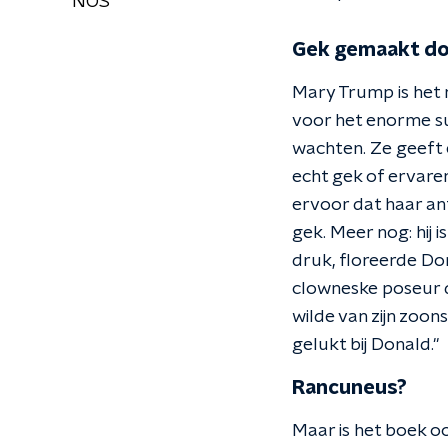
NOS
Gek gemaakt doo
Mary Trump is het n
voor het enorme suc
wachten. Ze geeft e
echt gek of ervare
ervoor dat haar an
gek. Meer nog: hij 
druk, floreerde Don
clowneske poseur di
wilde van zijn zoon
gelukt bij Donald."
Rancuneus?
Maar is het boek oo