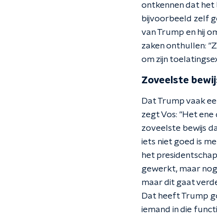
ontkennen dat het b
bijvoorbeeld zelf g
van Trump en hij o
zaken onthullen: "
om zijn toelatingse
Zoveelste bewij
Dat Trump vaak een
zegt Vos: "Het ene 
zoveelste bewijs da
iets niet goed is m
het presidentscha
gewerkt, maar nog n
maar dit gaat verder
Dat heeft Trump g
iemand in die funct