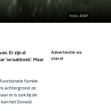
foto:
ANP
Advertentie via
n. Er zijn al
ster.nl
aar 'wraakboek'. Maar
functionele familie
ens achtergrond ze
aar er is ook bij de
r kan het Donald