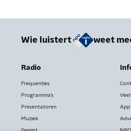
Wie luistert
weet me
Radio
Inf
Frequenties
Cont
Programma's
Veel
Presentatoren
App 
Muziek
Adv
Gemist
NPO