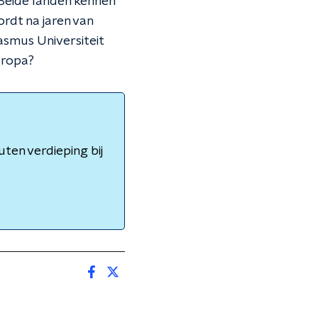
 Beide landen kennen
rdt na jaren van
asmus Universiteit
uropa?
ten verdieping bij