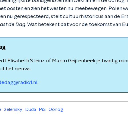
e belangrijkste bondgenoten van Oekraïne in de oorlog.
 het oosten en zien het westen nu meebewegen. Polen wo
ren nu gerespecteerd, stelt cultuurhistoricus aan de Er
ast de Dag
. Wat betekent dat voor de toekomst van E
ag
dt Elisabeth Steinz of Marco Geijtenbeek je twintig minu
it het nieuws.
dedag@radio1.nl
.
e
zelensky
Duda
PiS
Oorlog