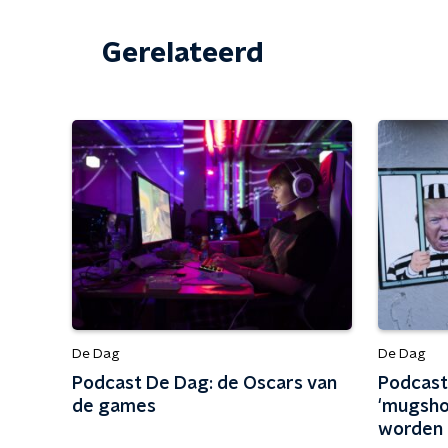
Gerelateerd
De Dag
De Dag
Podcast De Dag: de Oscars van
Podcast
de games
'mugsho
worden