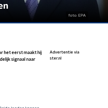
en
foto:
EPA
Advertentie via
r het eerst maakt hij
ster.nl
elijk signaal naar