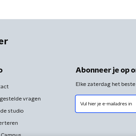
er
o
Abonneer je op o
Elke zaterdag het beste
act
gestelde vragen
de studio
erteren
 Campus