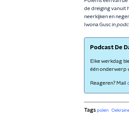
Polen is één van d
de dreiging vanuit
neerkijken en nege
Iwona Gusc in
podc
Podcast De D
Elke werkdag bie
één onderwerp u
Reageren? Mail
Tags
polen
Oekraïn