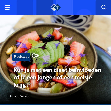
Podcast
Kun je met een dieet beïnvloeden
of je een jongen of een meisje
krijgt?
foto:
Pexels