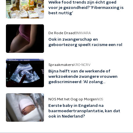
Welke food trends zijn écht goed
voor je gezondheid? 'Fibermaxxing is
best nuttig'
De Rode Draad
BNNVARA
Ook in zwangerschap en
geboortezorg speelt racisme een rol
Spraakmakers
KRO-NCRV
Bijna helft van de werkende of
werkzoekende zwangere vrouwen
gediscrimineerd: 'Al zolang
hardnekkig probleem'
NOS Met het Oog op Morgen
NOS
Eerste baby in Engeland na
baarmoedertransplantatie, kan dat
ook in Nederland?