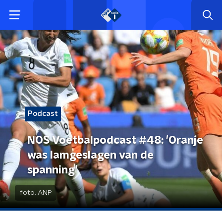
Podcast
NOS Voetbalpodcast #48: 'Oranje
was lamgeslagen van de
spanning'
foto:
ANP