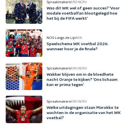
Spraakmakers
KRO-NCRV
Was dit WK wel of geen succes? 'Voor
modale voetbalfan blootgelegd hoe
het bij de FIFA werkt'
NOS Langs de Lijn
NOS
Speelschema WK voetbal 2026:
wanneer hoor je de finale?
Spraakmakers
KRO-NCRV
Wakker blijven om in de bloedhete
nacht Oranje te kijken? 'Ons lichaam
kan er prima tegen'
Spraakmakers
KRO-NCRV
Welke uitdagingen staan Marokko te
wachten in de organisatie van het WK
voetbal?