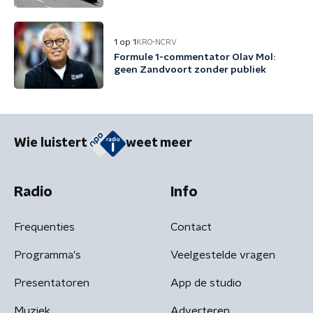
1 op 1
KRO-NCRV
Formule 1-commentator Olav Mol:
geen Zandvoort zonder publiek
Wie luistert
weet meer
Radio
Info
Frequenties
Contact
Programma's
Veelgestelde vragen
Presentatoren
App de studio
Muziek
Adverteren