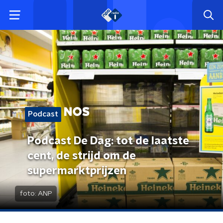
Podcast
Podcast De Dag: tot de laatste
cent, de strijd om de
supermarktprijzen
foto:
ANP