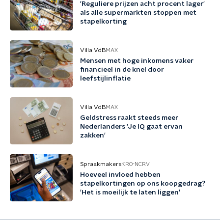
'Reguliere prijzen acht procent lager'
als alle supermarkten stoppen met
stapelkorting
Villa VdB
MAX
Mensen met hoge inkomens vaker
financieel in de knel door
leefstijlinflatie
Villa VdB
MAX
Geldstress raakt steeds meer
Nederlanders 'Je IQ gaat ervan
zakken'
Spraakmakers
KRO-NCRV
Hoeveel invloed hebben
stapelkortingen op ons koopgedrag?
'Het is moeilijk te laten liggen'