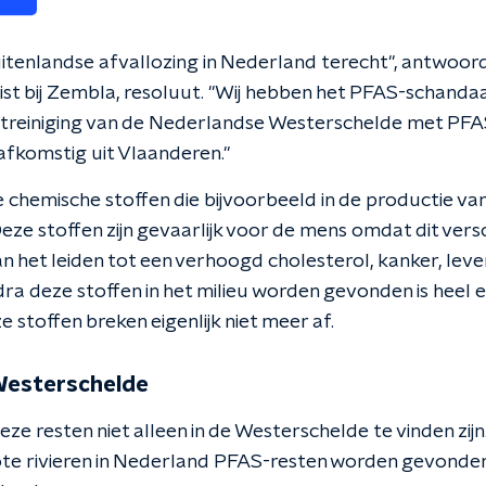
uitenlandse afvallozing in Nederland terecht", antwoor
st bij Zembla, resoluut. "Wij hebben het PFAS-schanda
ntreiniging van de Nederlandse Westerschelde met PFA
 afkomstig uit Vlaanderen."
ne chemische stoffen die bijvoorbeeld in de productie 
ze stoffen zijn gevaarlijk voor de mens omdat dit versc
n het leiden tot een verhoogd cholesterol, kanker, lev
ra deze stoffen in het milieu worden gevonden is heel 
 stoffen breken eigenlijk niet meer af.
Westerschelde
deze resten niet alleen in de Westerschelde te vinden zi
rote rivieren in Nederland PFAS-resten worden gevonden