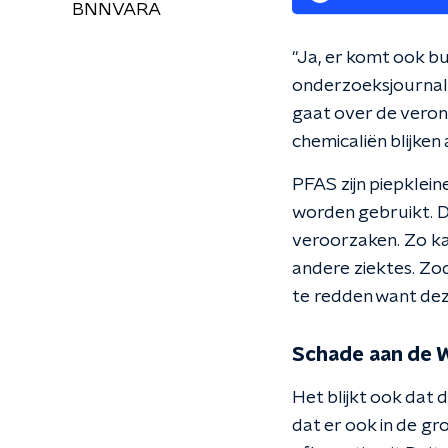
BNNVARA
"Ja, er komt ook b
onderzoeksjournali
gaat over de vero
chemicaliën blijken
PFAS zijn piepklei
worden gebruikt. De
veroorzaken. Zo ka
andere ziektes. Zod
te redden want deze
Schade aan de 
Het blijkt ook dat 
dat er ook in de g