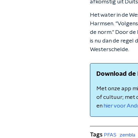
afkomstig uit Duits
Het water in de We
Harmsen. "Volgens 
de norm." Door de h
is nu dan de regel 
Westerschelde.
Download de 
Met onze app mis
of cultuur; met 
en
hier voor And
Tags
PFAS
zembla