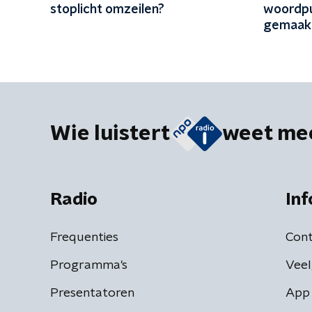
stoplicht omzeilen?
woordpu
gemaak
Wie luistert
weet me
Radio
Inf
Frequenties
Cont
Programma's
Veel
Presentatoren
App 