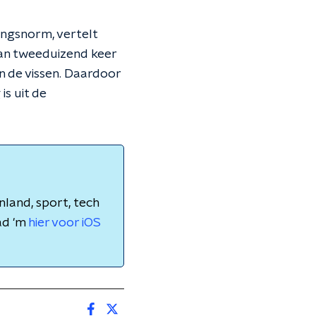
ingsnorm, vertelt
van tweeduizend keer
n de vissen. Daardoor
is uit de
nland, sport, tech
ad 'm
hier voor iOS