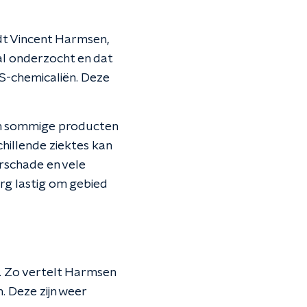
dt Vincent Harmsen,
al onderzocht en dat
S-chemicaliën. Deze
van sommige producten
hillende ziektes kan
erschade en vele
erg lastig om gebied
jn. Zo vertelt Harmsen
. Deze zijn weer