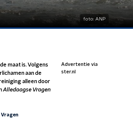
foto:
ANP
Advertentie via
de maat is. Volgens
ster.nl
rlichamen aan de
einiging alleen door
an
Alledaagse Vragen
 Vragen