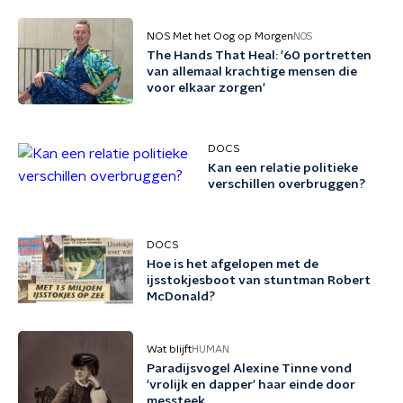
NOS Met het Oog op Morgen
NOS
The Hands That Heal: '60 portretten
van allemaal krachtige mensen die
voor elkaar zorgen'
DOCS
Kan een relatie politieke
verschillen overbruggen?
DOCS
Hoe is het afgelopen met de
ijsstokjesboot van stuntman Robert
McDonald?
Wat blijft
HUMAN
Paradijsvogel Alexine Tinne vond
'vrolijk en dapper' haar einde door
messteek