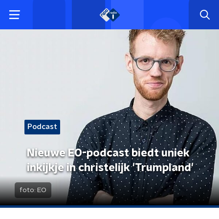
Podcast
Nieuwe EO-podcast biedt uniek
inkijkje in christelijk 'Trumpland'
foto:
EO