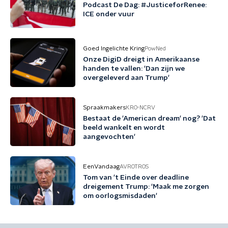
Podcast De Dag: #JusticeforRenee:
ICE onder vuur
Goed Ingelichte Kring
PowNed
Onze DigiD dreigt in Amerikaanse
handen te vallen: 'Dan zijn we
overgeleverd aan Trump'
Spraakmakers
KRO-NCRV
Bestaat de 'American dream' nog? 'Dat
beeld wankelt en wordt
aangevochten'
EenVandaag
AVROTROS
Tom van 't Einde over deadline
dreigement Trump: 'Maak me zorgen
om oorlogsmisdaden'