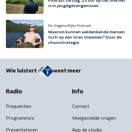
Podcast De Dag: 23 uur op cel, hoe het
is in jeugdgevangenissen
De Ongelooflijke Podcast
Waarom kunnen weldenkende mensen
toch op een tiran stemmen? Door de
chaosstrategie
Wie luistert
weet meer
Radio
Info
Frequenties
Contact
Programma's
Veelgestelde vragen
Presentatoren
App de studio