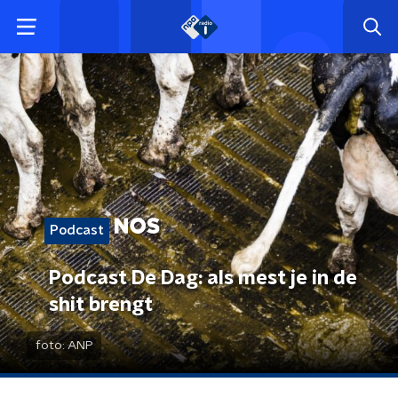
Podcast
Podcast De Dag: als mest je in de
shit brengt
foto:
ANP