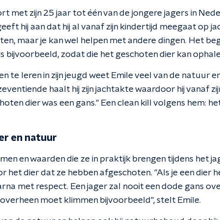
 met zijn 25 jaar tot één van de jongere jagers in Nede
eft hij aan dat hij al vanaf zijn kindertijd meegaat op ja
ieten, maar je kan wel helpen met andere dingen. Het be
is bijvoorbeeld, zodat die het geschoten dier kan ophal
en te leren in zijn jeugd weet Emile veel van de natuur e
eventiende haalt hij zijn jachtakte waardoor hij vanaf zij
choten dier was een gans." Een clean kill volgens hem: het
er en natuur
n en waarden die ze in praktijk brengen tijdens het ja
 het dier dat ze hebben afgeschoten. "Als je een dier 
arna met respect. Een jager zal nooit een dode gans ov
 overheen moet klimmen bijvoorbeeld", stelt Emile.