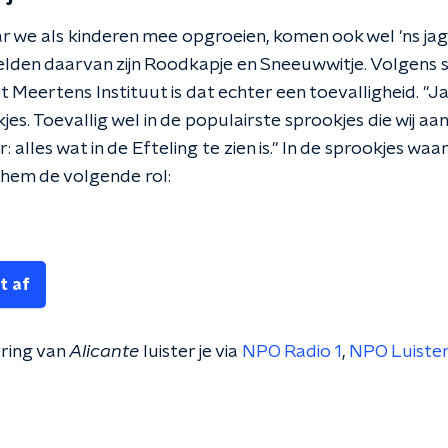
ar we als kinderen mee opgroeien, komen ook wel 'ns jag
lden daarvan zijn Roodkapje en Sneeuwwitje. Volgens 
 Meertens Instituut is dat echter een toevalligheid. "J
kjes. Toevallig wel in de populairste sprookjes die wij a
: alles wat in de Efteling te zien is." In de sprookjes wa
hem de volgende rol:
t af
ring van
Alicante
luister je via
NPO Radio 1
,
NPO Luiste