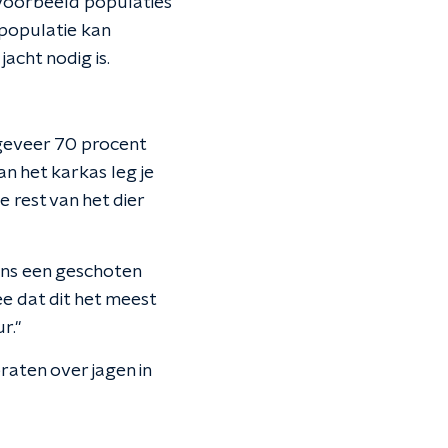
jvoorbeeld populaties
rpopulatie kan
acht nodig is.
ongeveer 70 procent
an het karkas leg je
 rest van het dier
ens een geschoten
ee dat dit het meest
r."
raten over jagen in