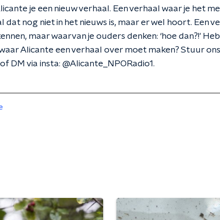
icante je een nieuw verhaal. Een verhaal waar je het met
 dat nog niet in het nieuws is, maar er wel hoort. Een ve
kennen, maar waarvan je ouders denken: ‘hoe dan?!' He
 waar Alicante een verhaal over moet maken? Stuur ons 
of DM via insta: @Alicante_NPORadio1.
e