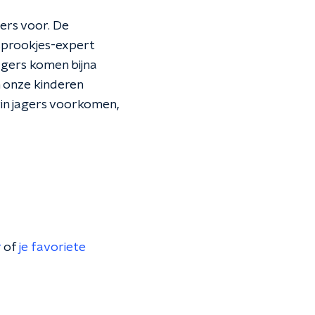
ers voor. De
sprookjes-expert
agers komen bijna
an onze kinderen
arin jagers voorkomen,
r
of
je favoriete