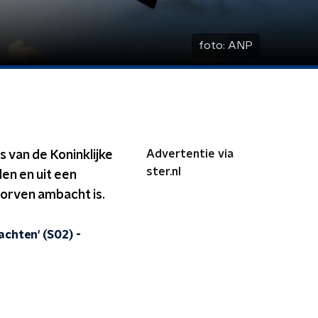
foto:
ANP
Advertentie via
rs van de Koninklijke
ster.nl
en en uit een
torven ambacht is.
lachten' (S02)
-