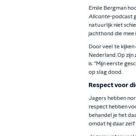
Emile Bergman hoort
Alicante
-podcast ge
natuurlijk niet sch
jachthond die mee 
Door veel te kijken 
Nederland. Op zijn z
is. "Mijn eerste ges
op slag dood.
Respect voor di
Jagers hebben norme
respect hebben voor
behandel je het da
omdat hij daar zelf