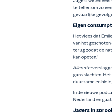
Jagers weten veel 
te tellen om zo een
gevaarlijke gevolge
Eigen consumpt
Het vlees dat Emile
van het geschoten d
terug zodat de natu
kan opeten."
Alicante
-verslagg
gans slachten. Het 
duurzame en biologi
In de nieuwe podca
Nederland en gaat 
Jagers in sproo