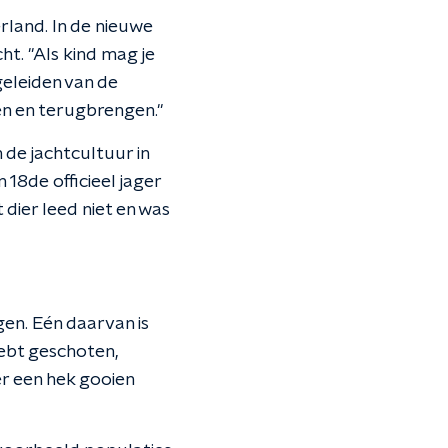
rland. In de nieuwe
cht. "Als kind mag je
geleiden van de
en en terugbrengen."
n de jachtcultuur in
n 18de officieel jager
 dier leed niet en was
gen. Eén daarvan is
hebt geschoten,
er een hek gooien