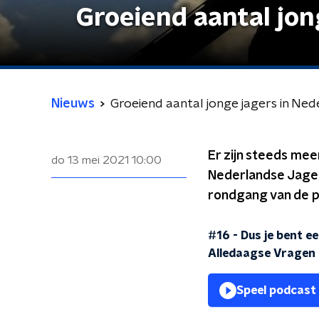
Groeiend aantal jon
Nieuws
Groeiend aantal jonge jagers in Ned
Er zijn steeds meer
do 13 mei 2021
10:00
Nederlandse Jager
rondgang van de po
#16 - Dus je bent ee
Alledaagse Vragen
Speel podcast