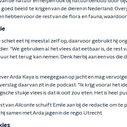
van de natuur en helpen ook bij natuurbehoud door bi
 goed beeld te krijgen van de dieren in Nederland. Ove
n hebben voor de rest van de flora en fauna, waardoor j
ie
 schiet eet hij meestal zelf op, daarvoor gebruikt hij 
ier. "We gebruiken al het vlees dat eetbaar is, de rest v
ur het terug kan nemen. Denk hierbij aan een vos die de
ever Arda Kaya is meegegaan op jacht en mag vervolg
verslag daarvan zit in de podcast. "Ik krijg vooral het id
sche stukje vlees is dat ik ooit zou eten. Het is heel puu
st van
Alicante
schuift Emile aan bij de redactie om te p
hij samen met Arda jagen in de regio Utrecht.
kjes