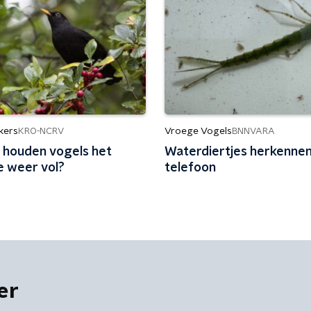
kers
Vroege Vogels
KRO-NCRV
BNNVARA
 houden vogels het
Waterdiertjes herkennen
e weer vol?
telefoon
er