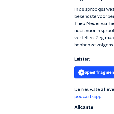
In de sprookjes wa
bekendste voorbee
Theo Meder van het
nooit voor in sproo
vertellen. Zeg maar
hebben ze volgens 
Luister:
Speel fragmen
De nieuwste afleve
podcast-app
.
Alicante