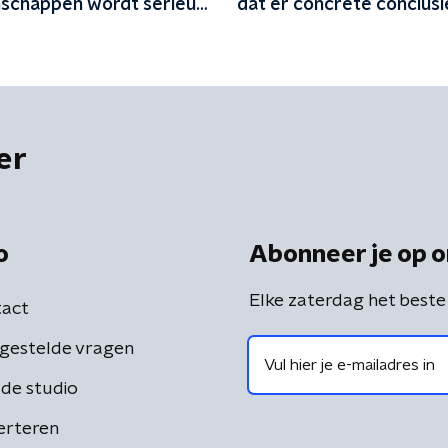
chappen wordt serieus
dat er concrete conclusi
n
uitkomen'
er
o
Abonneer je op o
Elke zaterdag het beste
act
gestelde vragen
de studio
erteren