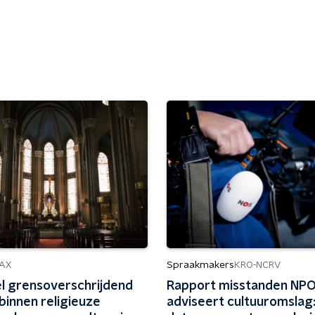
Spraakmakers
AX
KRO-NCRV
l grensoverschrijdend
Rapport misstanden NP
binnen religieuze
adviseert cultuuromslag