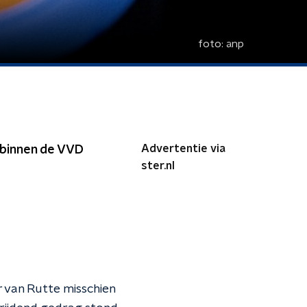
foto:
anp
Advertentie via
 binnen de VVD
ster.nl
r van Rutte misschien