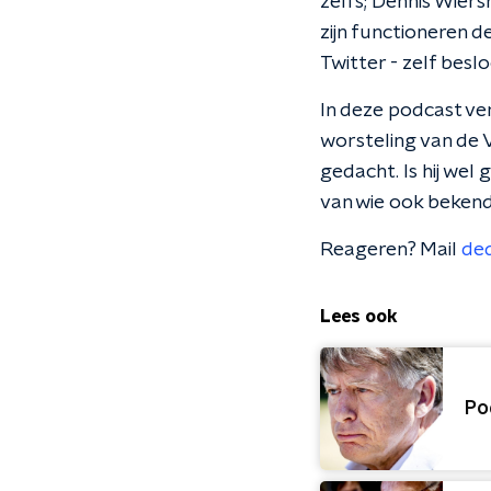
zelfs; Dennis Wier
zijn functioneren d
Twitter - zelf besl
In deze podcast ve
worsteling van de V
gedacht. Is hij we
van wie ook bekend 
Reageren? Mail
de
Lees ook
Po