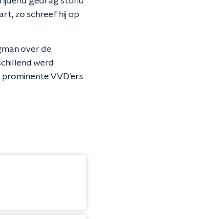
rijdend gedrag stond
rt, zo schreef hij op
rgman over de
schillend werd
re prominente VVD'ers