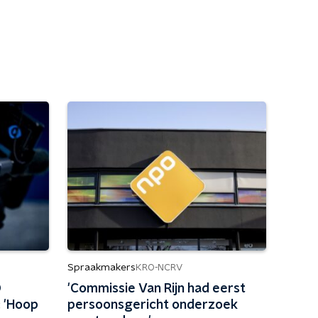
Spraakmakers
KRO-NCRV
O
'Commissie Van Rijn had eerst
: 'Hoop
persoonsgericht onderzoek