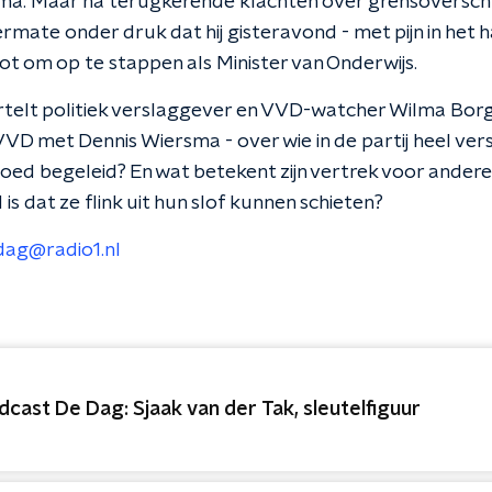
sma. Maar na terugkerende klachten over grensoversch
ermate onder druk dat hij gisteravond - met pijn in het ha
oot om op te stappen als Minister van Onderwijs.
rtelt politiek verslaggever en VVD-watcher Wilma Bo
VD met Dennis Wiersma - over wie in de partij heel ver
l goed begeleid? En wat betekent zijn vertrek voor ande
is dat ze flink uit hun slof kunnen schieten?
dag@radio1.nl
dcast De Dag: Sjaak van der Tak, sleutelfiguur