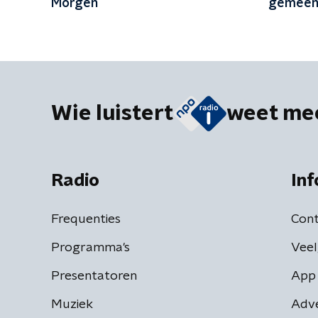
Morgen
gemeens
genome
Wie luistert
weet me
Radio
Inf
Frequenties
Cont
Programma's
Veel
Presentatoren
App 
Muziek
Adv