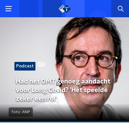
Podcast
Had het OMT genoeg aandacht
voor Long Covid? 'Het speelde
zeker een rol'
foto:
ANP