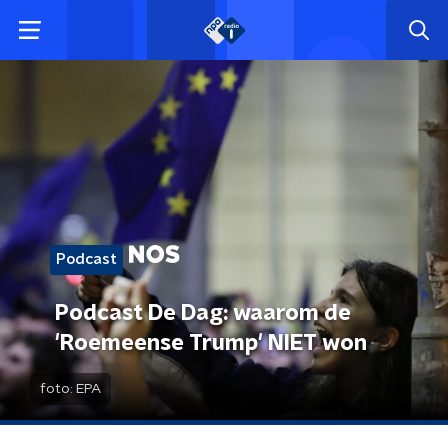
Podcast
Podcast De Dag: waarom de
'Roemeense Trump' NIET won
foto:
EPA